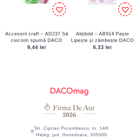
Accesorii craft – AD237 Să
Abțibild – AB914 Paște
ciocnim spumă DACO
Lipește și zâmbește DACO
9,44
lei
6,33
lei
Str. Ciprian Porumbescu, nr. 14H
Hațeg, jud. Hunedoara, 335500