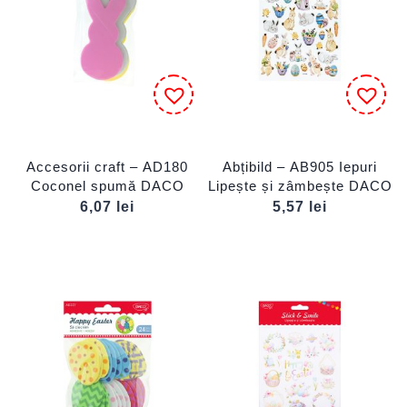
Accesorii craft – AD180
Abțibild – AB905 Iepuri
Coconel spumă DACO
Lipește și zâmbește DACO
6,07
lei
5,57
lei