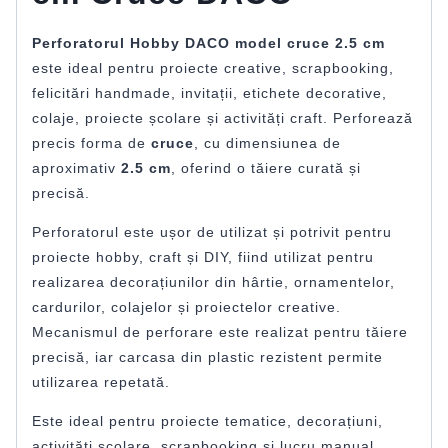
Perforatorul Hobby DACO model cruce 2.5 cm
este ideal pentru proiecte creative, scrapbooking,
felicitări handmade, invitații, etichete decorative,
colaje, proiecte școlare și activități craft. Perforează
precis forma de
cruce
, cu dimensiunea de
aproximativ
2.5 cm
, oferind o tăiere curată și
precisă.
Perforatorul este ușor de utilizat și potrivit pentru
proiecte hobby, craft și DIY, fiind utilizat pentru
realizarea decorațiunilor din hârtie, ornamentelor,
cardurilor, colajelor și proiectelor creative.
Mecanismul de perforare este realizat pentru tăiere
precisă, iar carcasa din plastic rezistent permite
utilizarea repetată.
Este ideal pentru proiecte tematice, decorațiuni,
activități școlare, scrapbooking și lucru manual.