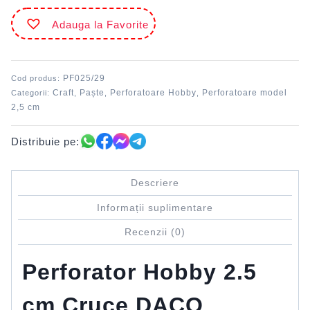
2.5
Adauga la Favorite
cm
cruce
DACO
PF025/29
Cod produs:
Craft
Paște
Perforatoare Hobby
Perforatoare model
Categorii:
,
,
,
2,5 cm
Distribuie pe:
Descriere
Informații suplimentare
Recenzii (0)
Perforator Hobby 2.5
cm Cruce DACO