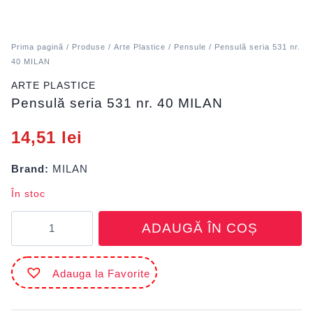
Prima pagină
/
Produse
/
Arte Plastice
/
Pensule
/ Pensulă seria 531 nr.
40 MILAN
ARTE PLASTICE
Pensulă seria 531 nr. 40 MILAN
14,51
lei
Brand:
MILAN
În stoc
Cantitate
ADAUGĂ ÎN COȘ
Pensulă
seria
531
Adauga la Favorite
nr.
40
MILAN