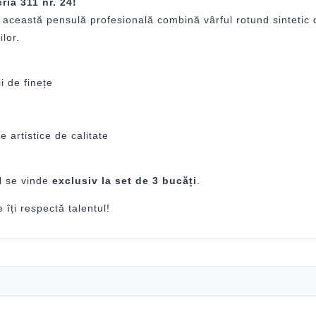
ia 311 nr. 24!
ie, această pensulă profesională combină vârful rotund sintetic
ilor.
i de finețe
artistice de calitate
l se vinde
exclusiv la set de 3 bucăți
.
 îți respectă talentul!