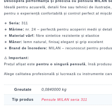
Descoperă performanța și precizia cu pensula MILAN Ser
Ideală pentru acuarelă, detalii fine sau tehnici de ilustraț
pentru o experiență confortabilă și control perfect al mișcăr
🔹
Seria:
311
🔹
Mărime:
nr. 24 – perfectă pentru acoperiri medii și detali
🔹
Material vârf:
fibre sintetice rezistente și elastice
🔹
Mâner:
lemn natural, finisaj elegant și grip excelent
🔹
Brand de încredere:
MILAN – recunoscut pentru produse 
⚠️
Important:
Prețul afișat este
pentru o singură pensulă
, însă produsu
Alege calitatea profesională și lucrează cu instrumente care
Greutate
0,0840000 kg
Tip produs
Pensule MILAN seria 311