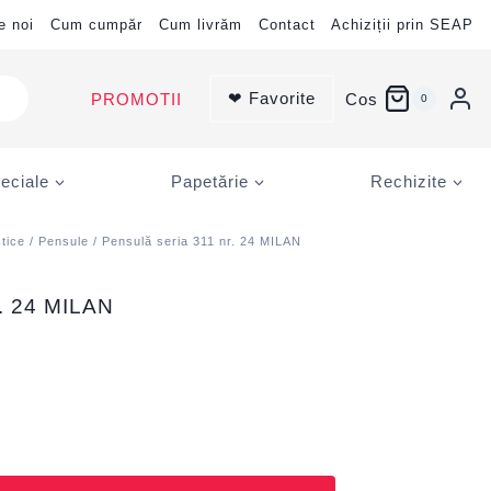
e noi
Cum cumpăr
Cum livrăm
Contact
Achiziții prin SEAP
❤ Favorite
PROMOTII
Cos
0
eciale
Papetărie
Rechizite
stice
/
Pensule
/ Pensulă seria 311 nr. 24 MILAN
r. 24 MILAN