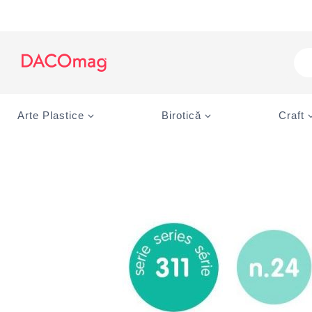
Skip
to
content
Pro
sea
Arte Plastice
Birotică
Craft