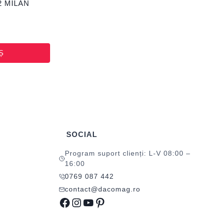
12 MILAN
Ș
SOCIAL
Program suport clienți: L-V 08:00 –
16:00
0769 087 442
contact@dacomag.ro
Facebook
Instagram
YouTube
Pinterest