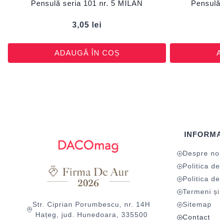
Pensulă seria 101 nr. 5 MILAN
Pensulă
3,05
lei
ADAUGĂ ÎN COȘ
INFORMA
Despre no
Politica de
Politica de
Termeni și 
Str. Ciprian Porumbescu, nr. 14H
Sitemap
Hațeg, jud. Hunedoara, 335500
Contact