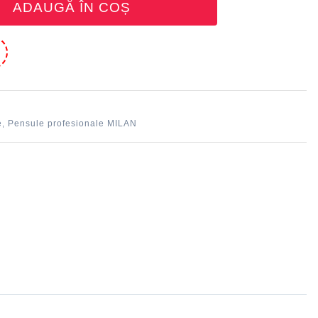
ADAUGĂ ÎN COȘ
e
e
Pensule profesionale MILAN
,