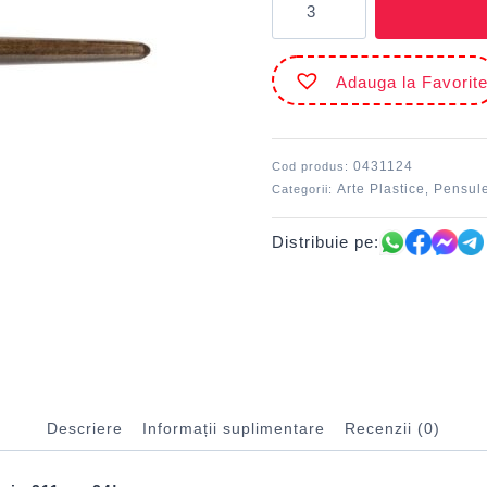
Pensulă
seria
311
Adauga la Favorit
nr.
24
MILAN
0431124
Cod produs:
Arte Plastice
Pensul
Categorii:
,
Distribuie pe:
Descriere
Informații suplimentare
Recenzii (0)