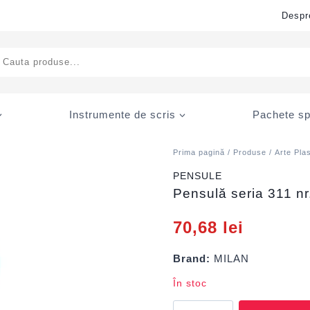
Despr
ducts
rch
Instrumente de scris
Pachete sp
Prima pagină
/
Produse
/
Arte Pla
PENSULE
Pensulă seria 311 n
70,68
lei
Brand:
MILAN
În stoc
Cantitate