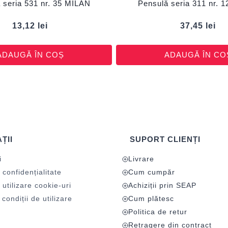
 seria 531 nr. 35 MILAN
Pensulă seria 311 nr. 
13,12
lei
37,45
lei
ADAUGĂ ÎN COȘ
ADAUGĂ ÎN CO
ȚII
SUPORT CLIENȚI
i
Livrare
 confidențialitate
Cum cumpăr
 utilizare cookie-uri
Achiziții prin SEAP
condiții de utilizare
Cum plătesc
Politica de retur
Retragere din contract