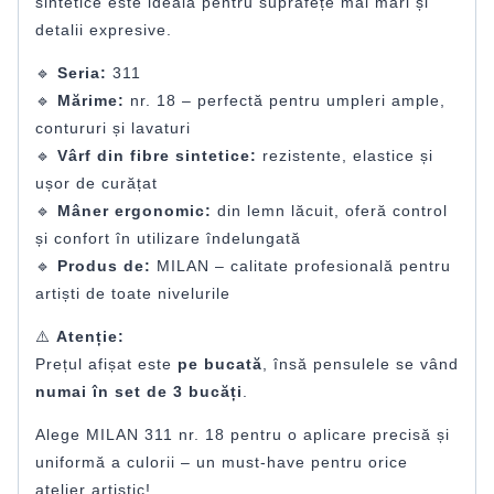
sintetice este ideală pentru suprafețe mai mari și
detalii expresive.
🔹
Seria:
311
🔹
Mărime:
nr. 18 – perfectă pentru umpleri ample,
contururi și lavaturi
🔹
Vârf din fibre sintetice:
rezistente, elastice și
ușor de curățat
🔹
Mâner ergonomic:
din lemn lăcuit, oferă control
și confort în utilizare îndelungată
🔹
Produs de:
MILAN – calitate profesională pentru
artiști de toate nivelurile
⚠️
Atenție:
Prețul afișat este
pe bucată
, însă pensulele se vând
numai în set de 3 bucăți
.
Alege MILAN 311 nr. 18 pentru o aplicare precisă și
uniformă a culorii – un must-have pentru orice
atelier artistic!