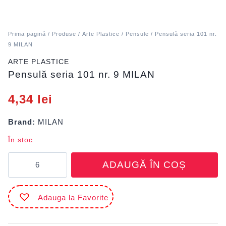
Prima pagină
/
Produse
/
Arte Plastice
/
Pensule
/ Pensulă seria 101 nr.
9 MILAN
ARTE PLASTICE
Pensulă seria 101 nr. 9 MILAN
4,34
lei
Brand:
MILAN
În stoc
Cantitate
ADAUGĂ ÎN COȘ
Pensulă
seria
101
Adauga la Favorite
nr.
9
MILAN