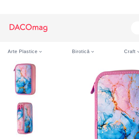
Skip
to
content
Pro
sea
Arte Plastice
Birotică
Craft