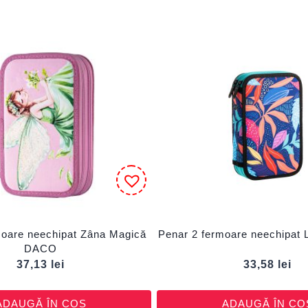
moare neechipat Zâna Magică
Penar 2 fermoare neechipat
DACO
37,13
lei
33,58
lei
ADAUGĂ ÎN COȘ
ADAUGĂ ÎN CO