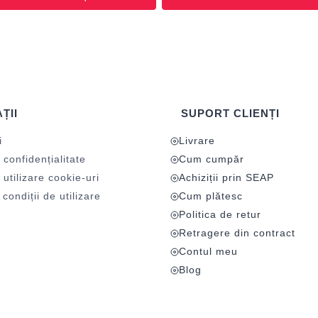
ȚII
SUPORT CLIENȚI
i
Livrare
 confidențialitate
Cum cumpăr
 utilizare cookie-uri
Achiziții prin SEAP
condiții de utilizare
Cum plătesc
Politica de retur
Retragere din contract
Contul meu
Blog