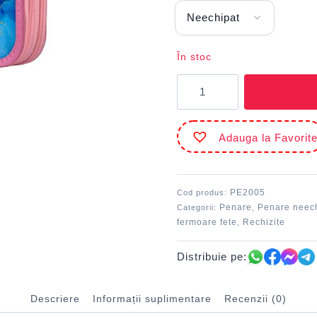
În stoc
Cantitate
Penar
2
fermoare
Adauga la Favorit
neechipat
Marmorat
DACO
PE2005
Cod produs:
Penare
Penare neec
Categorii:
,
fermoare fete
Rechizite
,
Distribuie pe:
Descriere
Informații suplimentare
Recenzii (0)