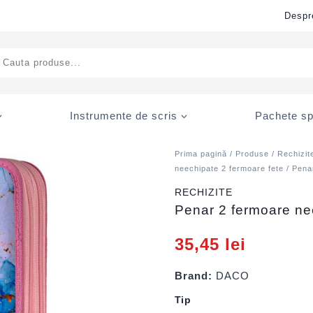
Despr
ducts
rch
Instrumente de scris
Pachete sp
Prima pagină
/
Produse
/
Rechizit
neechipate 2 fermoare fete
/ Pena
RECHIZITE
Penar 2 fermoare n
35,45
lei
Brand:
DACO
Tip