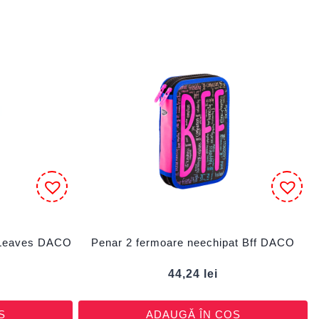
 Leaves DACO
Penar 2 fermoare neechipat Bff DACO
44,24
lei
Ș
ADAUGĂ ÎN COȘ