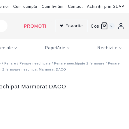
e noi
Cum cumpăr
Cum livrăm
Contact
Achiziții prin SEAP
❤ Favorite
PROMOTII
Cos
0
eciale
Papetărie
Rechizite
e
/
Penare
/
Penare neechipate
/
Penare neechipate 2 fermoare
/
Penare
r 2 fermoare neechipat Marmorat DACO
eechipat Marmorat DACO