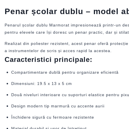
Penar școlar dublu – model a
Penarul școlar dublu Marmorat impresionează printr-un desi
pentru elevele care își doresc un penar practic, dar și stilat
Realizat din poliester rezistent, acest penar oferă protecție
a instrumentelor de scris și acces rapid la acestea.
Caracteristici principale:
Compartimentare dublă pentru organizare eficientă
Dimensiuni: 19.5 x 13 x 5 cm
Două niveluri interioare cu suporturi elastice pentru pixu
Design modern tip marmură cu accente aurii
Închidere sigură cu fermoare rezistente
Material durabil și ușor de întreținut