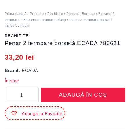
Prima pagină
/
Produse
/
Rechizite
/
Penare
/
Borsete
/
Borsete 2
fermoare
/
Borsete 2 fermoare băieți
/ Penar 2 fermoare borsetă
ECADA 786621
RECHIZITE
Penar 2 fermoare borsetă ECADA 786621
33,20
lei
Brand:
ECADA
În stoc
Cantitate
ADAUGĂ ÎN COȘ
Penar
2
fermoare
Adauga la Favorite
borsetă
ECADA
786621