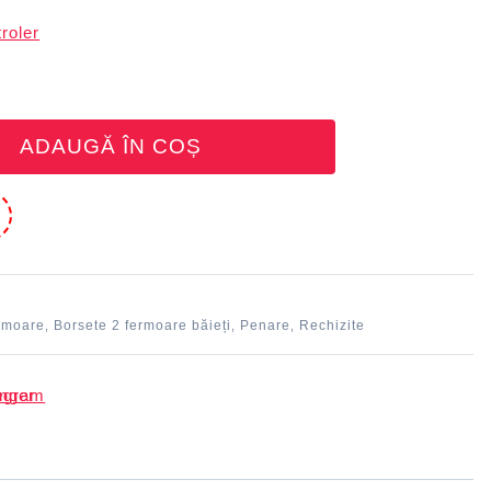
ADAUGĂ ÎN COȘ
e
ermoare
Borsete 2 fermoare băieți
Penare
Rechizite
,
,
,