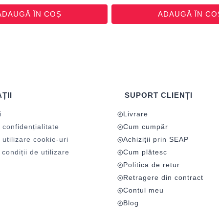
ADAUGĂ ÎN COȘ
ADAUGĂ ÎN CO
ȚII
SUPORT CLIENȚI
i
Livrare
 confidențialitate
Cum cumpăr
 utilizare cookie-uri
Achiziții prin SEAP
condiții de utilizare
Cum plătesc
Politica de retur
Retragere din contract
Contul meu
Blog