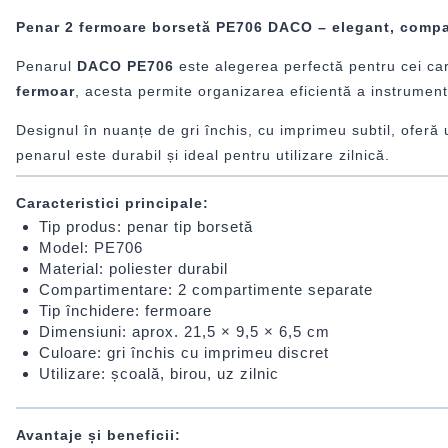
Penar 2 fermoare borsetă PE706 DACO – elegant, compac
Penarul
DACO PE706
este alegerea perfectă pentru cei car
fermoar
, acesta permite organizarea eficientă a instrumente
Designul în nuanțe de gri închis, cu imprimeu subtil, oferă un
penarul este durabil și ideal pentru utilizare zilnică.
Caracteristici principale:
Tip produs: penar tip borsetă
Model: PE706
Material: poliester durabil
Compartimentare: 2 compartimente separate
Tip închidere: fermoare
Dimensiuni: aprox. 21,5 × 9,5 × 6,5 cm
Culoare: gri închis cu imprimeu discret
Utilizare: școală, birou, uz zilnic
Avantaje și beneficii: