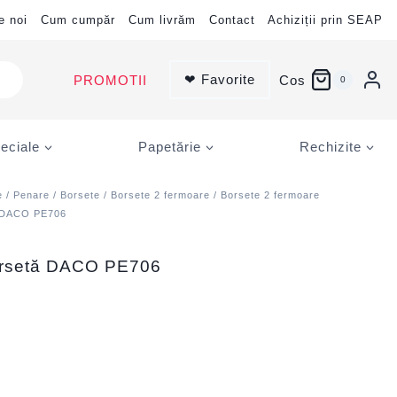
e noi
Cum cumpăr
Cum livrăm
Contact
Achiziții prin SEAP
❤ Favorite
PROMOTII
Cos
0
eciale
Papetărie
Rechizite
e
/
Penare
/
Borsete
/
Borsete 2 fermoare
/
Borsete 2 fermoare
ă DACO PE706
orsetă DACO PE706