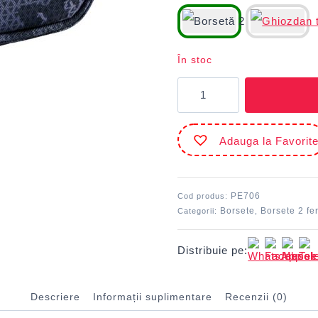
În stoc
Cantitate
Penar
2
fermoare
Adauga la Favorit
borsetă
DACO
PE706
PE706
Cod produs:
Borsete
Borsete 2 f
Categorii:
,
Distribuie pe:
Descriere
Informații suplimentare
Recenzii (0)