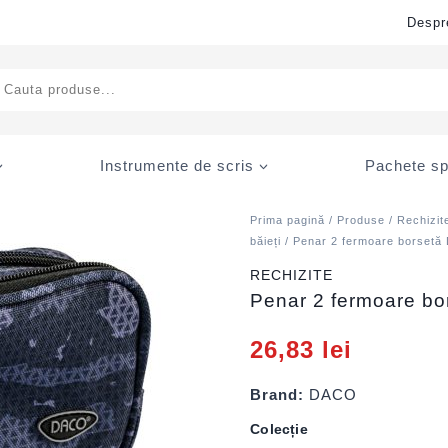
Despr
ducts
rch
Instrumente de scris
Pachete sp
Prima pagină
/
Produse
/
Rechizit
băieți
/ Penar 2 fermoare borset
RECHIZITE
Penar 2 fermoare b
26,83
lei
Brand:
DACO
Colecție