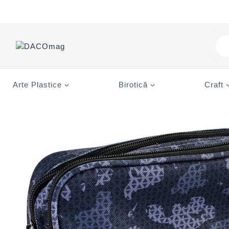
Skip
to
content
Pro
sea
Arte Plastice
Birotică
Craft