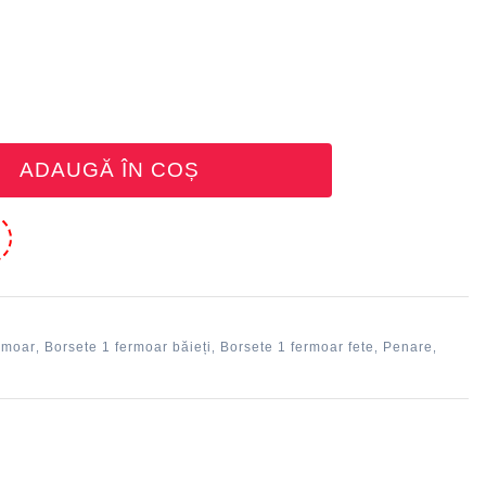
ADAUGĂ ÎN COȘ
e
rmoar
Borsete 1 fermoar băieți
Borsete 1 fermoar fete
Penare
,
,
,
,