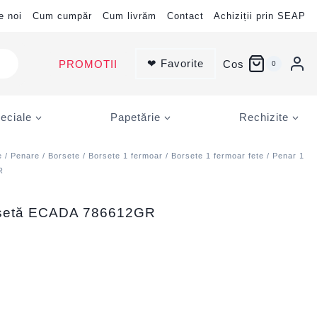
e noi
Cum cumpăr
Cum livrăm
Contact
Achiziții prin SEAP
❤ Favorite
PROMOTII
Cos
0
eciale
Papetărie
Rechizite
e
/
Penare
/
Borsete
/
Borsete 1 fermoar
/
Borsete 1 fermoar fete
/ Penar 1
R
orsetă ECADA 786612GR