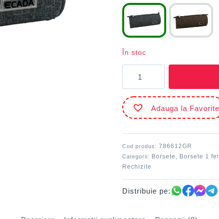
În stoc
Cantitate
Penar
1
fermoar
Adauga la Favorit
borsetă
ECADA
786612GR
786612GR
Cod produs:
Borsete
Borsete 1 fe
Categorii:
,
Rechizite
Distribuie pe: