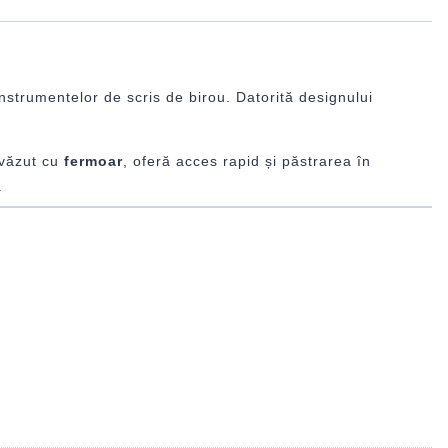
nstrumentelor de scris de birou. Datorită designului
revăzut cu
fermoar
, oferă acces rapid și păstrarea în
.