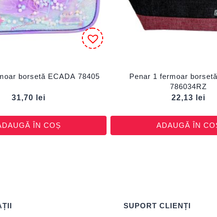
rmoar borsetă ECADA 78405
Penar 1 fermoar borse
786034RZ
31,70
lei
22,13
lei
ADAUGĂ ÎN COȘ
ADAUGĂ ÎN CO
ȚII
SUPORT CLIENȚI