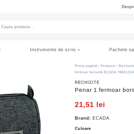
Despr
ducts
rch
Instrumente de scris
Pachete sp
Prima pagină
/
Produse
/
Rechizit
fermoar borsetă ECADA 786612G
RECHIZITE
Penar 1 fermoar b
21,51
lei
Brand:
ECADA
Culoare