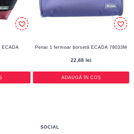
tă ECADA
Penar 1 fermoar borsetă ECADA 78033M
22,88
lei
Ș
ADAUGĂ ÎN COȘ
SOCIAL