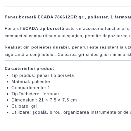
Penar borsetă ECADA 786612GR gri, poliester, 1 fermoa
Penarul
ECADA tip borsetă
este un accesoriu funcțional și
compact și compartimentului spațios, permite depozitarea efi
Realizat din
poliester durabil
, penarul este rezistent la u
siguranță a conținutului. Culoarea
gri
și designul minimalist 
Caracteristici produs:
Tip produs: penar tip borsetă
Material: poliester
Compartimente: 1
Tip închidere: fermoar
Dimensiuni: 21 × 7,5 × 7,5 cm
Culoare: gri
Utilizare: școală, birou, organizarea instrumentelor de 