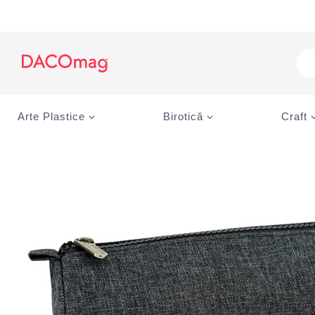
Skip
to
content
Pro
sea
Arte Plastice
Birotică
Craft