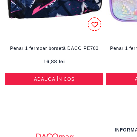
Penar 1 fermoar borsetă DACO PE700
Penar 1 fe
16,88
lei
ADAUGĂ ÎN COȘ
INFORMA