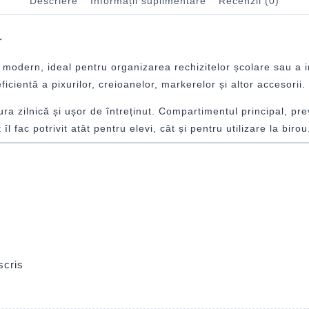
Descriere
Informații suplimentare
Recenzii (0)
r
 modern, ideal pentru organizarea rechizitelor școlare sau a i
cientă a pixurilor, creioanelor, markerelor și altor accesorii.
zura zilnică și ușor de întreținut. Compartimentul principal, p
îl fac potrivit atât pentru elevi, cât și pentru utilizare la birou
scris