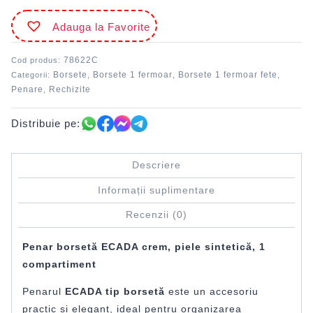
Adauga la Favorite
78622C
Cod produs:
Borsete
Borsete 1 fermoar
Borsete 1 fermoar fete
Categorii:
,
,
,
Penare
Rechizite
,
Distribuie pe:
Descriere
Informații suplimentare
Recenzii (0)
Penar borsetă ECADA crem, piele sintetică, 1
compartiment
Penarul
ECADA tip borsetă
este un accesoriu
practic și elegant, ideal pentru organizarea