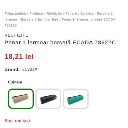
Prima pagină
/
Produse
/
Rechizite
/
Penare
/
Borsete
/
Borsete 1
fermoar
/
Borsete 1 fermoar fete
/ Penar 1 fermoar borsetă ECADA
78622C
RECHIZITE
Penar 1 fermoar borsetă ECADA 78622C
18,21
lei
Brand:
ECADA
Culoare
Stoc epuizat