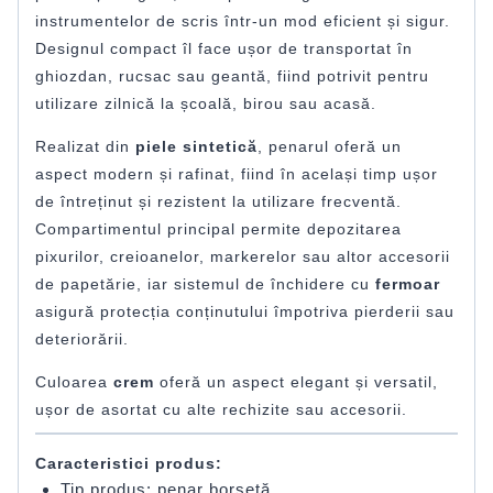
instrumentelor de scris într-un mod eficient și sigur.
Designul compact îl face ușor de transportat în
ghiozdan, rucsac sau geantă, fiind potrivit pentru
utilizare zilnică la școală, birou sau acasă.
Realizat din
piele sintetică
, penarul oferă un
aspect modern și rafinat, fiind în același timp ușor
de întreținut și rezistent la utilizare frecventă.
Compartimentul principal permite depozitarea
pixurilor, creioanelor, markerelor sau altor accesorii
de papetărie, iar sistemul de închidere cu
fermoar
asigură protecția conținutului împotriva pierderii sau
deteriorării.
Culoarea
crem
oferă un aspect elegant și versatil,
ușor de asortat cu alte rechizite sau accesorii.
Caracteristici produs:
Tip produs: penar borsetă