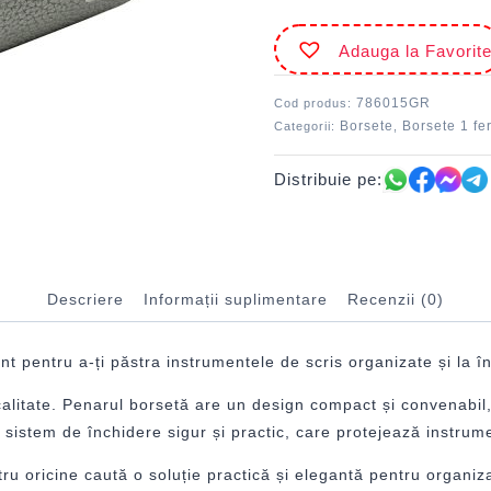
Adauga la Favorit
786015GR
Cod produs:
Borsete
Borsete 1 fe
Categorii:
,
Distribuie pe:
Descriere
Informații suplimentare
Recenzii (0)
t pentru a-ți păstra instrumentele de scris organizate și la 
ă calitate. Penarul borsetă are un design compact și convenabi
sistem de închidere sigur și practic, care protejează instrumen
u oricine caută o soluție practică și elegantă pentru organiza