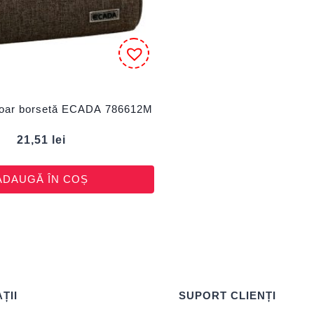
moar borsetă ECADA 786612M
21,51
lei
ADAUGĂ ÎN COȘ
ȚII
SUPORT CLIENȚI