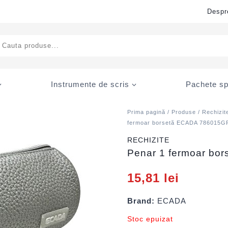
Despr
ducts
rch
Instrumente de scris
Pachete sp
Prima pagină
/
Produse
/
Rechizit
fermoar borsetă ECADA 786015G
RECHIZITE
Penar 1 fermoar b
15,81
lei
Brand:
ECADA
Stoc epuizat