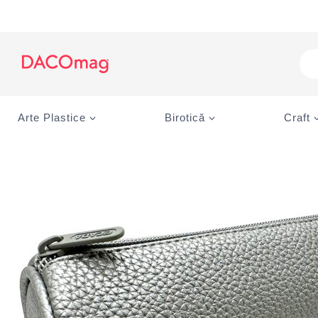
Skip
to
content
Pro
sea
Arte Plastice
Birotică
Craft