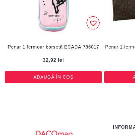
Penar 1 fermoar borsetă ECADA 786017
Penar 1 fer
32,92
lei
ADAUGĂ ÎN COȘ
INFORMA