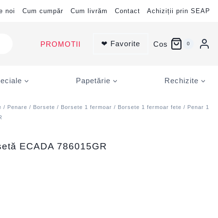
e noi
Cum cumpăr
Cum livrăm
Contact
Achiziții prin SEAP
❤ Favorite
PROMOTII
Cos
0
eciale
Papetărie
Rechizite
e
/
Penare
/
Borsete
/
Borsete 1 fermoar
/
Borsete 1 fermoar fete
/ Penar 1
R
orsetă ECADA 786015GR