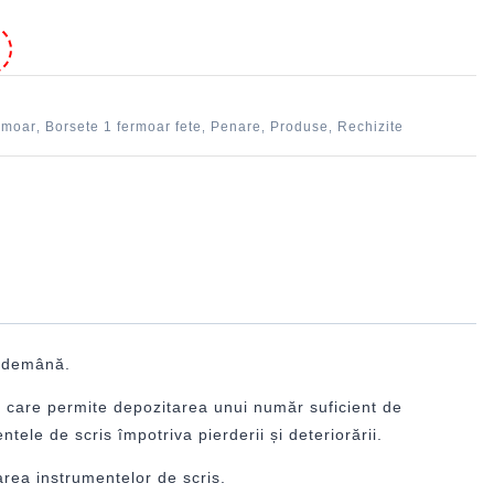
e
rmoar
Borsete 1 fermoar fete
Penare
Produse
Rechizite
,
,
,
,
îndemână.
l, care permite depozitarea unui număr suficient de
tele de scris împotriva pierderii și deteriorării.
rea instrumentelor de scris.