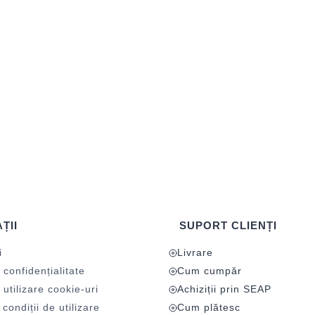
ȚII
SUPORT CLIENȚI
i
Livrare
 confidențialitate
Cum cumpăr
 utilizare cookie-uri
Achiziții prin SEAP
condiții de utilizare
Cum plătesc