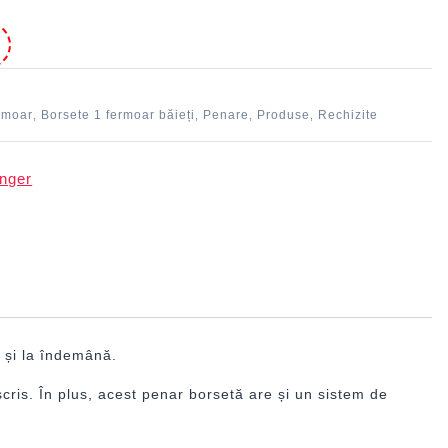
e
rmoar
Borsete 1 fermoar băieți
Penare
Produse
Rechizite
,
,
,
,
e și la îndemână.
ris. În plus, acest penar borsetă are și un sistem de