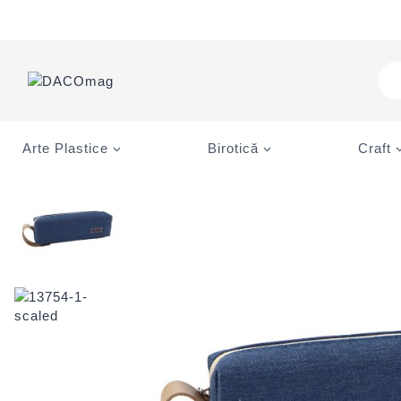
Skip
to
content
Pro
sea
Arte Plastice
Birotică
Craft