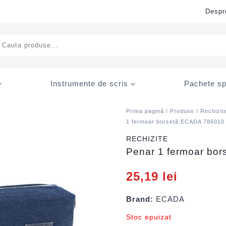
Despr
ducts
rch
Instrumente de scris
Pachete sp
Prima pagină
/
Produse
/
Rechizit
1 fermoar borsetă ECADA 786010
RECHIZITE
Penar 1 fermoar bo
25,19
lei
Brand:
ECADA
Stoc epuizat