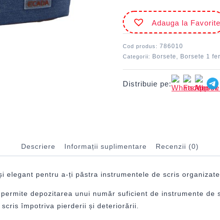
Adauga la Favorit
786010
Cod produs:
Borsete
Borsete 1 fe
Categorii:
,
Distribuie pe:
Descriere
Informații suplimentare
Recenzii (0)
i elegant pentru a-ți păstra instrumentele de scris organizat
permite depozitarea unui număr suficient de instrumente de sc
cris împotriva pierderii și deteriorării.