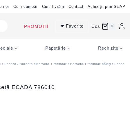
e noi
Cum cumpăr
Cum livrăm
Contact
Achiziții prin SEAP
❤ Favorite
PROMOTII
Cos
0
eciale
Papetărie
Rechizite
e
/
Penare
/
Borsete
/
Borsete 1 fermoar
/
Borsete 1 fermoar băieți
/ Penar
rsetă ECADA 786010