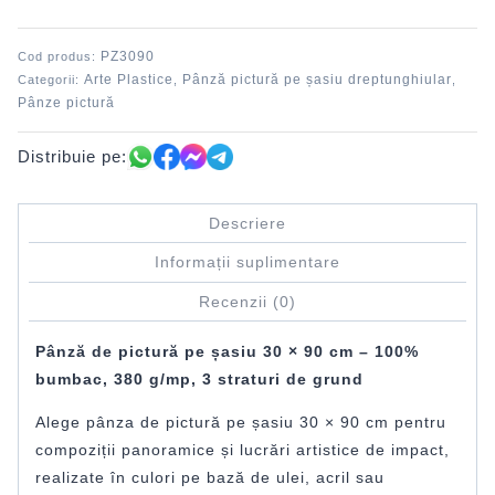
cm
DACO
PZ3090
Cod produs:
Arte Plastice
Pânză pictură pe șasiu dreptunghiular
Categorii:
,
,
Pânze pictură
Distribuie pe:
Descriere
Informații suplimentare
Recenzii (0)
Pânză de pictură pe șasiu 30 × 90 cm – 100%
bumbac, 380 g/mp, 3 straturi de grund
Alege pânza de pictură pe șasiu 30 × 90 cm pentru
compoziții panoramice și lucrări artistice de impact,
realizate în culori pe bază de ulei, acril sau