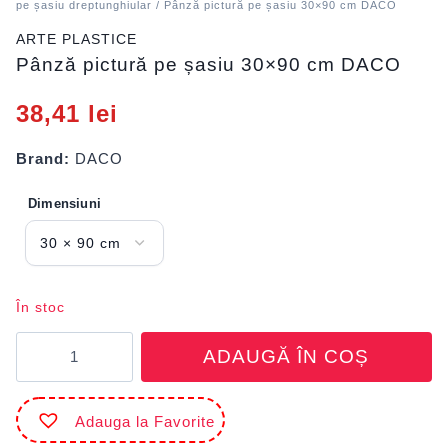
pe șasiu dreptunghiular
/ Pânză pictură pe șasiu 30×90 cm DACO
ARTE PLASTICE
Pânză pictură pe șasiu 30×90 cm DACO
38,41
lei
Brand:
DACO
Dimensiuni
În stoc
Cantitate
ADAUGĂ ÎN COȘ
Pânză
pictură
pe
Adauga la Favorite
șasiu
30x90