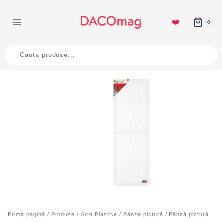
Skip
to
❤️
0
content
Products
search
Prima pagină
/
Produse
/
Arte Plastice
/
Pânze pictură
/
Pânză pictură