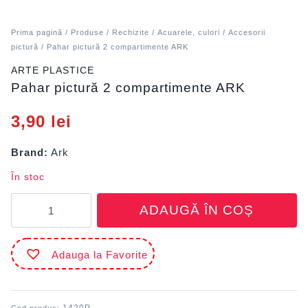
Prima pagină
/
Produse
/
Rechizite
/
Acuarele, culori
/
Accesorii
pictură
/ Pahar pictură 2 compartimente ARK
ARTE PLASTICE
Pahar pictură 2 compartimente ARK
3,90
lei
Brand:
Ark
În stoc
Cantitate
ADAUGĂ ÎN COȘ
Pahar
pictură
2
Adauga la Favorite
compartimente
ARK