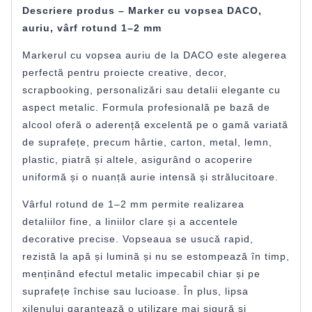
Descriere produs – Marker cu vopsea DACO,
auriu, vârf rotund 1–2 mm
Markerul cu vopsea auriu de la DACO este alegerea
perfectă pentru proiecte creative, decor,
scrapbooking, personalizări sau detalii elegante cu
aspect metalic. Formula profesională pe bază de
alcool oferă o aderență excelentă pe o gamă variată
de suprafețe, precum hârtie, carton, metal, lemn,
plastic, piatră și altele, asigurând o acoperire
uniformă și o nuanță aurie intensă și strălucitoare.
Vârful rotund de 1–2 mm permite realizarea
detaliilor fine, a liniilor clare și a accentele
decorative precise. Vopseaua se usucă rapid,
rezistă la apă și lumină și nu se estompează în timp,
menținând efectul metalic impecabil chiar și pe
suprafețe închise sau lucioase. În plus, lipsa
xilenului garantează o utilizare mai sigură și