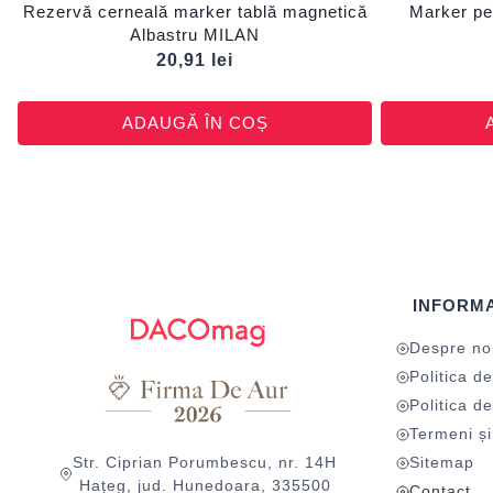
Rezervă cerneală marker tablă magnetică
Marker pe
Albastru MILAN
20,91
lei
ADAUGĂ ÎN COȘ
INFORMA
Despre no
Politica de
Politica de
Termeni și 
Str. Ciprian Porumbescu, nr. 14H
Sitemap
Hațeg, jud. Hunedoara, 335500
Contact