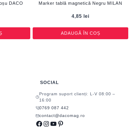
 Roșu DACO
Marker tablă magnetică Negru MILAN
4,85
lei
Ș
ADAUGĂ ÎN COȘ
SOCIAL
Program suport clienți: L-V 08:00 –
16:00
0769 087 442
contact@dacomag.ro
Facebook
Instagram
YouTube
Pinterest