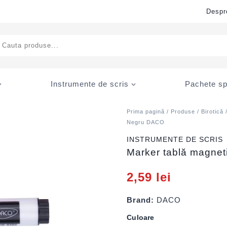
Despr
ducts
rch
Instrumente de scris
Pachete sp
Prima pagină
/
Produse
/
Birotică
Negru DACO
INSTRUMENTE DE SCRIS
Marker tablă magne
2,59
lei
Brand:
DACO
Culoare