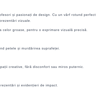
ofesori și pasionați de design. Cu un vârf rotund perfect
prezentări vizuale.
și a celor groase, pentru o exprimare vizuală precisă.
nd petele și murdărirea suprafeței.
spații creative, fără disconfort sau miros puternic.
rezentări și evidențieri de impact.