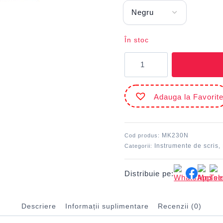
În stoc
Cantitate
Marker
tablă
magnetică
Adauga la Favorit
Negru
DACO
MK230N
Cod produs:
Instrumente de scris
Categorii:
,
Distribuie pe:
Descriere
Informații suplimentare
Recenzii (0)