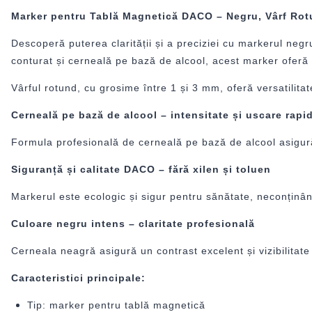
Marker pentru Tablă Magnetică DACO – Negru, Vârf Rot
Descoperă puterea clarității și a preciziei cu markerul neg
conturat și cerneală pe bază de alcool, acest marker oferă li
Vârful rotund, cu grosime între 1 și 3 mm, oferă versatilitate
Cerneală pe bază de alcool – intensitate și uscare rapi
Formula profesională de cerneală pe bază de alcool asigură 
Siguranță și calitate DACO – fără xilen și toluen
Markerul este ecologic și sigur pentru sănătate, neconținând x
Culoare negru intens – claritate profesională
Cerneala neagră asigură un contrast excelent și vizibilitate 
Caracteristici principale:
Tip: marker pentru tablă magnetică