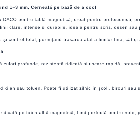
und 1–3 mm, Cerneală pe bază de alcool
ru DACO pentru tablă magnetică, creat pentru profesioniști, pr
nii clare, intense și durabile, ideale pentru scris, desen sau 
 și control total, permițând trasarea atât a liniilor fine, cât 
dă
culori profunde, rezistență ridicată și uscare rapidă, preveni
ilen sau toluen. Poate fi utilizat zilnic în școli, birouri sau 
ridicată pe tabla albă magnetică, fiind perfectă pentru note, p