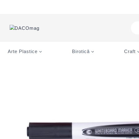
Skip
to
content
Pro
sea
Arte Plastice
Birotică
Craft