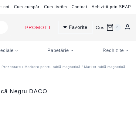
e noi
Cum cumpăr
Cum livrăm
Contact
Achiziții prin SEAP
❤ Favorite
PROMOTII
Cos
0
eciale
Papetărie
Rechizite
/
Prezentare
/
Markere pentru tablă magnetică
/ Marker tablă magnetică
tică Negru DACO