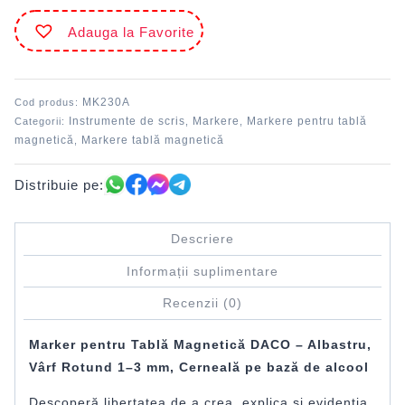
magnetică
Adauga la Favorite
Albastru
DACO
MK230A
Cod produs:
Instrumente de scris
Markere
Markere pentru tablă
Categorii:
,
,
magnetică
Markere tablă magnetică
,
Distribuie pe:
Descriere
Informații suplimentare
Recenzii (0)
Marker pentru Tablă Magnetică DACO – Albastru,
Vârf Rotund 1–3 mm, Cerneală pe bază de alcool
Descoperă libertatea de a crea, explica și evidenția