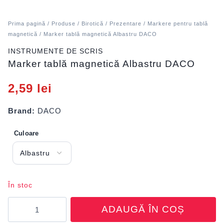
Prima pagină
/
Produse
/
Birotică
/
Prezentare
/
Markere pentru tablă
magnetică
/ Marker tablă magnetică Albastru DACO
INSTRUMENTE DE SCRIS
Marker tablă magnetică Albastru DACO
2,59
lei
Brand:
DACO
Culoare
În stoc
Cantitate
ADAUGĂ ÎN COȘ
Marker
tablă