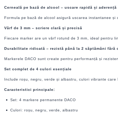
Cerneală pe bază de alcool – uscare rapidă și aderență
Formula pe bază de alcool asigură uscarea instantanee și cu
Vârf de 3 mm – scriere clară și precisă
Fiecare marker are un vârf rotund de 3 mm, ideal pentru linii 
Durabilitate ridicată – rezistă până la 2 săptămâni fără
Markerele DACO sunt create pentru performanță și rezistență
Set complet de 4 culori esențiale
Include roșu, negru, verde și albastru, culori vibrante care î
Caracteristici principale:
Set: 4 markere permanente DACO
Culori: roșu, negru, verde, albastru