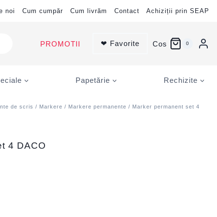
e noi
Cum cumpăr
Cum livrăm
Contact
Achiziții prin SEAP
❤ Favorite
PROMOTII
Cos
0
eciale
Papetărie
Rechizite
nte de scris
/
Markere
/
Markere permanente
/ Marker permanent set 4
et 4 DACO