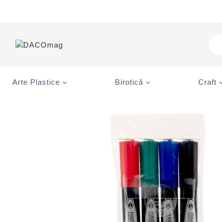
Skip
to
content
Pro
sea
Arte Plastice
Birotică
Craft