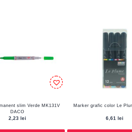
manent slim Verde MK131V
Marker grafic color Le P
DACO
2,23
lei
6,61
lei