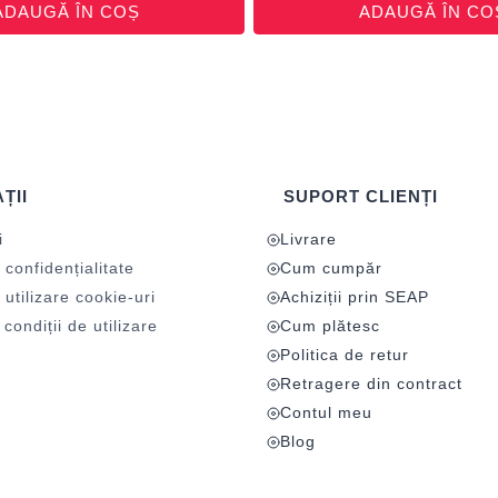
ADAUGĂ ÎN COȘ
ADAUGĂ ÎN CO
ȚII
SUPORT CLIENȚI
i
Livrare
 confidențialitate
Cum cumpăr
 utilizare cookie-uri
Achiziții prin SEAP
condiții de utilizare
Cum plătesc
Politica de retur
Retragere din contract
Contul meu
Blog