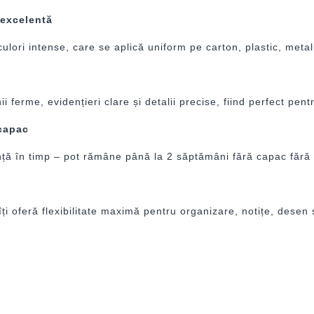
 excelentă
lori intense, care se aplică uniform pe carton, plastic, metal
ferme, evidențieri clare și detalii precise, fiind perfect pentr
 capac
 în timp – pot rămâne până la 2 săptămâni fără capac fără a s
ți oferă flexibilitate maximă pentru organizare, notițe, desen s