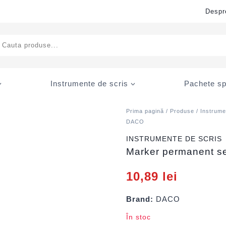
Despr
ducts
rch
Instrumente de scris
Pachete sp
Prima pagină
/
Produse
/
Instrume
DACO
INSTRUMENTE DE SCRIS
Marker permanent s
10,89
lei
Brand:
DACO
În stoc