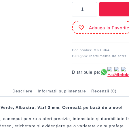
Cantitate
Marker
permanent
set
Adauga la Favorit
4
DACO
MK130/4
Cod produs:
Instrumente de scris
Categorii:
,
Distribuie pe:
Descriere
Informații suplimentare
Recenzii (0)
Verde, Albastru, Vârf 3 mm, Cerneală pe bază de alcool
nceput pentru a oferi precizie, intensitate și durabilitate în f
desen, etichetare și evidențiere pe o varietate de suprafețe.