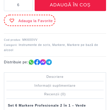
Cantitate
ADAUGĂ ÎN COȘ
Marker
grafic
Verde
Adauga la Favorite
viridian
DACO
MK600VV
MK600VV
Cod produs:
Instrumente de scris
Markere
Markere pe bază de
Categorii:
,
,
alcool
Distribuie pe:
Descriere
Informații suplimentare
Recenzii (0)
Set 6 Markere Profesionale 2 în 1 – Verde