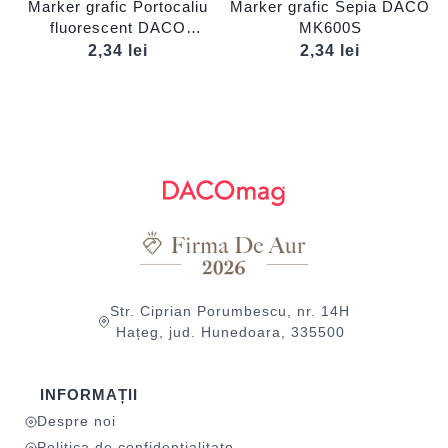
Marker grafic Portocaliu
Marker grafic Sepia DACO
fluorescent DACO
MK600S
MK600PFL
2,34
lei
2,34
lei
Str. Ciprian Porumbescu, nr. 14H
Hațeg, jud. Hunedoara, 335500
INFORMAȚII
Despre noi
Politica de confidențialitate