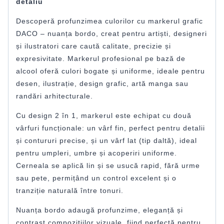
detaliu
Descoperă profunzimea culorilor cu markerul grafic
DACO – nuanța bordo, creat pentru artiști, designeri
și ilustratori care caută calitate, precizie și
expresivitate. Markerul profesional pe bază de
alcool oferă culori bogate și uniforme, ideale pentru
desen, ilustrație, design grafic, artă manga sau
randări arhitecturale.
Cu design 2 în 1, markerul este echipat cu două
vârfuri funcționale: un vârf fin, perfect pentru detalii
și contururi precise, și un vârf lat (tip daltă), ideal
pentru umpleri, umbre și acoperiri uniforme.
Cerneala se aplică lin și se usucă rapid, fără urme
sau pete, permițând un control excelent și o
tranziție naturală între tonuri.
Nuanța bordo adaugă profunzime, eleganță și
contrast compozițiilor vizuale, fiind perfectă pentru