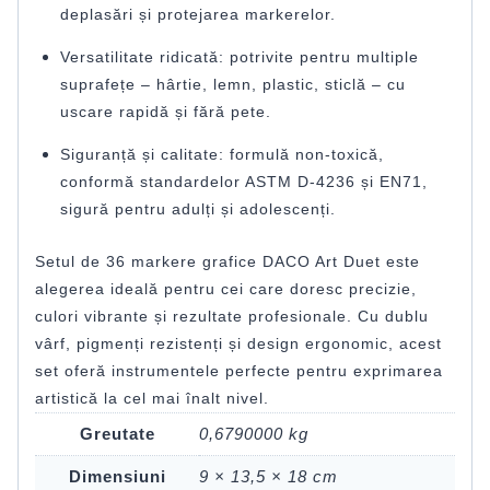
deplasări și protejarea markerelor.
Versatilitate ridicată: potrivite pentru multiple
suprafețe – hârtie, lemn, plastic, sticlă – cu
uscare rapidă și fără pete.
Siguranță și calitate: formulă non-toxică,
conformă standardelor ASTM D-4236 și EN71,
sigură pentru adulți și adolescenți.
Setul de 36 markere grafice DACO Art Duet este
alegerea ideală pentru cei care doresc precizie,
culori vibrante și rezultate profesionale. Cu dublu
vârf, pigmenți rezistenți și design ergonomic, acest
set oferă instrumentele perfecte pentru exprimarea
artistică la cel mai înalt nivel.
Greutate
0,6790000 kg
Dimensiuni
9 × 13,5 × 18 cm