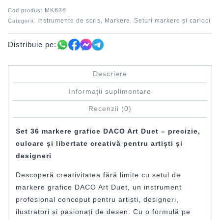
DACO
MK636
Cod produs:
Instrumente de scris
Markere
Seturi markere și carioci
Categorii:
,
,
Distribuie pe:
Descriere
Informații suplimentare
Recenzii (0)
Set 36 markere grafice DACO Art Duet – precizie,
culoare și libertate creativă pentru artiști și
designeri
Descoperă creativitatea fără limite cu setul de
markere grafice DACO Art Duet, un instrument
profesional conceput pentru artiști, designeri,
ilustratori și pasionați de desen. Cu o formulă pe