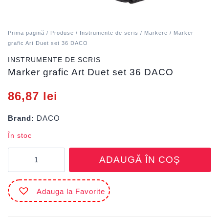
Prima pagină
/
Produse
/
Instrumente de scris
/
Markere
/ Marker
grafic Art Duet set 36 DACO
INSTRUMENTE DE SCRIS
Marker grafic Art Duet set 36 DACO
86,87
lei
Brand:
DACO
În stoc
Cantitate
ADAUGĂ ÎN COȘ
Marker
grafic
Art
Adauga la Favorite
Duet
set
36