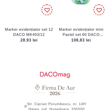
Marker evidențiator set 12
Marker evidențiator mini
DACO MK403/12
Pastel set 60 DACO
MK402/60P
28,93
lei
108,83
lei
Str. Ciprian Porumbescu, nr. 14H
Hațeg, jud. Hunedoara, 335500