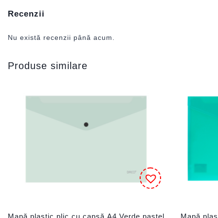
Recenzii
Nu există recenzii până acum.
Produse similare
Mapă plastic plic cu capsă A4 Verde pastel
Mapă plas