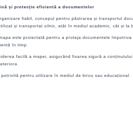
că și protecție eficientă a documentelor
ganizare fiabil, conceput pentru păstrarea și transportul docu
lizat și transportat zilnic, atât în mediul academic, cât și la 
mapa este proiectată pentru a proteja documentele împotriva umi
ientă în timp.
iderea facilă a mapei, asigurând fixarea sigură a conținutul
eteriora.
potrivită pentru utilizare în mediul de birou sau educațional.