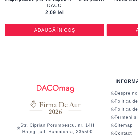
DACO
2,09
lei
ADAUGĂ ÎN COȘ
INFORMA
Despre no
Politica de
Politica de
Termeni și 
Str. Ciprian Porumbescu, nr. 14H
Sitemap
Hațeg, jud. Hunedoara, 335500
Contact