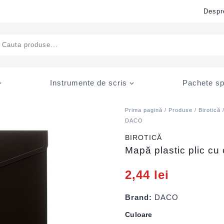
Despr
ducts
rch
Instrumente de scris
Pachete sp
Prima pagină
/
Produse
/
Birotică
DACO
BIROTICĂ
Mapă plastic plic c
2,44
lei
Brand:
DACO
Culoare