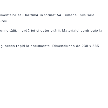
mentelor sau hârtiilor în format A4. Dimensiunile sale
birou.
dității, murdăriei și deteriorării. Materialul contribuie la
ui și acces rapid la documente. Dimensiunea de 238 x 335