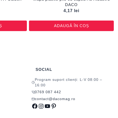
DACO
4,17
lei
Ș
ADAUGĂ ÎN COȘ
SOCIAL
Program suport clienți: L-V 08:00 –
16:00
0769 087 442
contact@dacomag.ro
Facebook
Instagram
YouTube
Pinterest