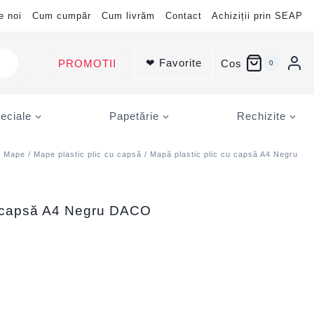
e noi
Cum cumpăr
Cum livrăm
Contact
Achiziții prin SEAP
❤ Favorite
PROMOTII
Cos
0
eciale
Papetărie
Rechizite
/
Mape
/
Mape plastic plic cu capsă
/ Mapă plastic plic cu capsă A4 Negru
u capsă A4 Negru DACO