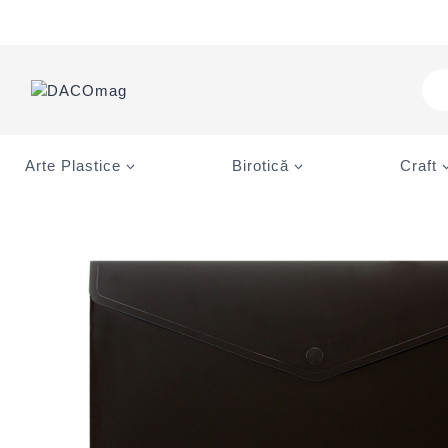
Skip
to
content
Pro
sea
Arte Plastice
Birotică
Craft