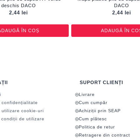
deschis DACO
DACO
2,44
lei
2,44
lei
ADAUGĂ ÎN COȘ
ADAUGĂ ÎN CO
ȚII
SUPORT CLIENȚI
i
Livrare
 confidențialitate
Cum cumpăr
 utilizare cookie-uri
Achiziții prin SEAP
condiții de utilizare
Cum plătesc
Politica de retur
Retragere din contract