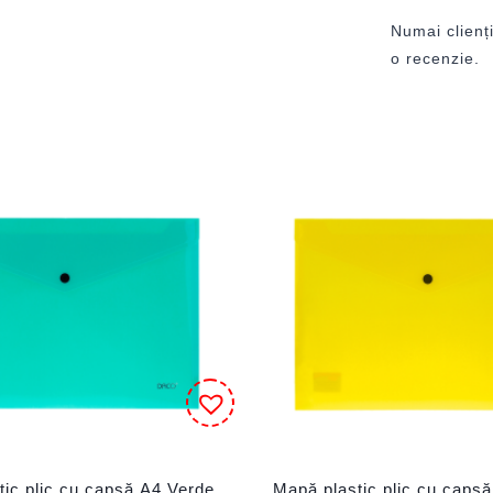
Numai clienți
o recenzie.
tic plic cu capsă A4 Verde
Mapă plastic plic cu caps