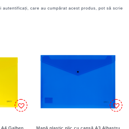
i autentificați, care au cumpărat acest produs, pot să scrie
ă A4 Galben
Mapă plastic plic cu capsă A3 Albastru