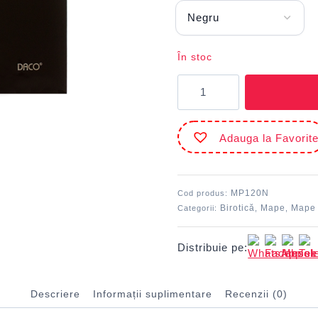
În stoc
Cantitate
Mapă
plastic
plic
Adauga la Favorit
cu
capsă
A4
Negru
MP120N
Cod produs:
DACO
Birotică
Mape
Mape 
Categorii:
,
,
Distribuie pe:
Descriere
Informații suplimentare
Recenzii (0)