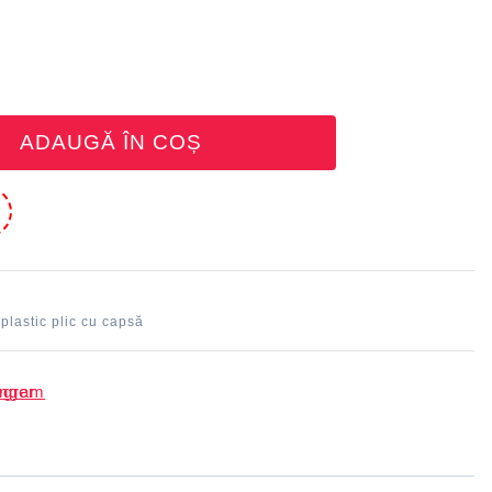
ADAUGĂ ÎN COȘ
e
plastic plic cu capsă