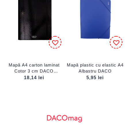
Mapă A4 carton laminat
Mapă plastic cu elastic A4
Cotor 3 cm DACO
Albastru DACO
MR003N
18,14
lei
5,95
lei