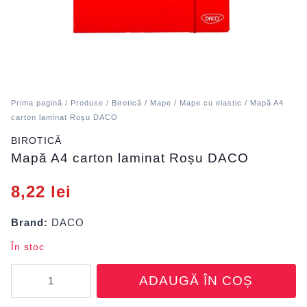
Prima pagină
/
Produse
/
Birotică
/
Mape
/
Mape cu elastic
/ Mapă A4
carton laminat Roșu DACO
BIROTICĂ
Mapă A4 carton laminat Roșu DACO
8,22
lei
Brand:
DACO
În stoc
Cantitate
ADAUGĂ ÎN COȘ
Mapă
A4