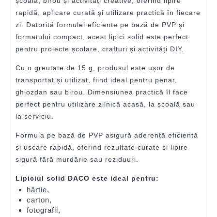
școală, birou și activități creative, oferind lipire
rapidă, aplicare curată și utilizare practică în fiecare
zi. Datorită formulei eficiente pe bază de PVP și
formatului compact, acest lipici solid este perfect
pentru proiecte școlare, crafturi și activități DIY.
Cu o greutate de 15 g, produsul este ușor de
transportat și utilizat, fiind ideal pentru penar,
ghiozdan sau birou. Dimensiunea practică îl face
perfect pentru utilizare zilnică acasă, la școală sau
la serviciu.
Formula pe bază de PVP asigură aderență eficientă
și uscare rapidă, oferind rezultate curate și lipire
sigură fără murdărie sau reziduuri.
Lipiciul solid DACO este ideal pentru:
hârtie,
carton,
fotografii,