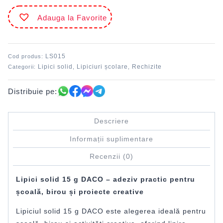
15
Adauga la Favorite
g
DACO
LS015
Cod produs:
Lipici solid
Lipiciuri școlare
Rechizite
Categorii:
,
,
Distribuie pe:
Descriere
Informații suplimentare
Recenzii (0)
Lipici solid 15 g DACO – adeziv practic pentru
școală, birou și proiecte creative
Lipiciul solid 15 g DACO este alegerea ideală pentru