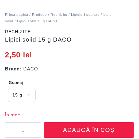
Prima pagină
/
Produse
/
Rechizite
/
Lipiciuri școlare
/
Lipici
solid
/ Lipici solid 15 g DACO
RECHIZITE
Lipici solid 15 g DACO
2,50
lei
Brand:
DACO
Gramaj
În stoc
Cantitate
ADAUGĂ ÎN COȘ
Lipici
solid