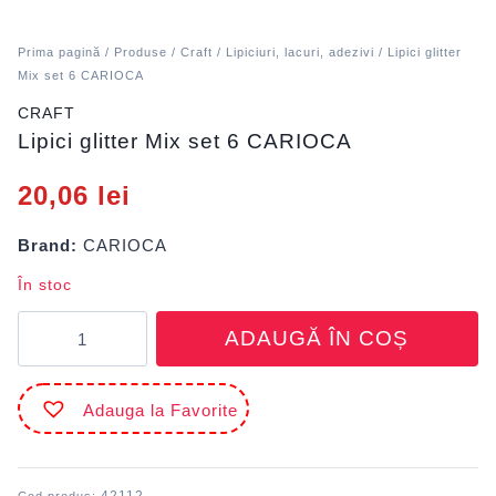
Prima pagină
/
Produse
/
Craft
/
Lipiciuri, lacuri, adezivi
/ Lipici glitter
Mix set 6 CARIOCA
CRAFT
Lipici glitter Mix set 6 CARIOCA
20,06
lei
Brand:
CARIOCA
În stoc
Cantitate
ADAUGĂ ÎN COȘ
Lipici
glitter
Mix
Adauga la Favorite
set
6
CARIOCA