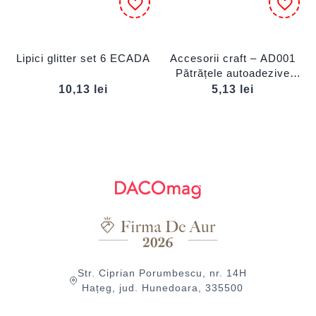
Lipici glitter set 6 ECADA
Accesorii craft – AD001
Pătrățele autoadezive
DACO
10,13
lei
5,13
lei
Str. Ciprian Porumbescu, nr. 14H
Hațeg, jud. Hunedoara, 335500