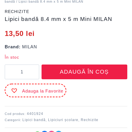
bandă
/ Lipici bandă 8.4 mm x 5 m Mini MILAN
RECHIZITE
Lipici bandă 8.4 mm x 5 m Mini MILAN
13,50
lei
Brand:
MILAN
În stoc
Cantitate
ADAUGĂ ÎN COȘ
Lipici
bandă
8.4
Adauga la Favorite
mm
x
5
m
4401924
Cod produs:
Mini
Lipici bandă
Lipiciuri școlare
Rechizite
Categorii:
,
,
MILAN