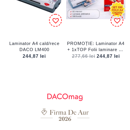
Laminator A4 cald/rece
PROMOȚIE: Laminator A4
DACO LM400
+ 1xTOP Folii laminare A4
CADOU
Prețul
Preț
244,87
lei
277,66
lei
244,87
lei
inițial
cur
a
este
fost:
244,
277,66 lei.