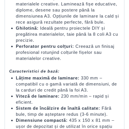
materialele creative. Laminează fișe educative,
diplome, desene sau postere până la
dimensiunea A3. Opțiunile de laminare la cald și
rece asigură rezultate perfecte, fără bule.
Ghilotină:
Ideală pentru proiectele DIY și
pregătirea materialelor, taie până la 8 coli A3 cu
precizie.
Perforator pentru colțuri:
Creează un finisaj
profesional rotunjind colțurile fișelor sau
materialelor creative.
Caracteristici de bază:
Lățime maximă de laminare:
330 mm –
compatibil cu o gamă variată de dimensiuni, de
la carduri de credit până la foi A3.
Viteză de laminare:
230 mm/min – rapid și
eficient.
Sistem de încălzire de înaltă calitate:
Fără
bule, timp de așteptare redus (3-6 minute).
Dimensiune compactă:
435 x 150 x 81 mm –
ușor de depozitat și de utilizat în orice spațiu