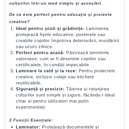
colțurilor într-un mod simplu și accesibil.
De ce este perfect pentru educație și proiecte
creative?
Ideal pentru școli și grădinițe:
Laminarea
protejează fișele educative, posterele sau
creațiile copiilor împotriva deteriorării, murdăririi
sau uzurii zilnice.
Perfect pentru acasă:
Păstrează amintirile
valoroase, cum ar fi desenele copiilor sau
certificatele, în condiții impecabile.
Laminare la cald și la rece:
Pentru proiectele
creative, inclusiv colaje sau etichete
reutilizabile.
Siguranță și precizie:
Tăierea și rotunjirea
colțurilor sunt simple și sigure, făcându-l ideal
chiar și pentru utilizatori mai puțin
experimentați.
3 Funcții Esențiale:
Laminator:
Protejează documentele și