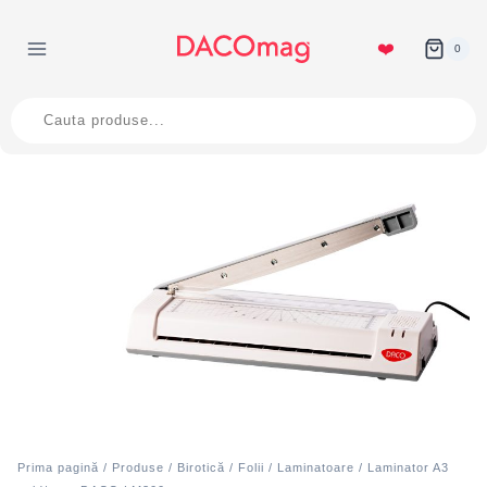
Skip
to
❤️
0
content
Products
search
Prima pagină
/
Produse
/
Birotică
/
Folii
/
Laminatoare
/ Laminator A3