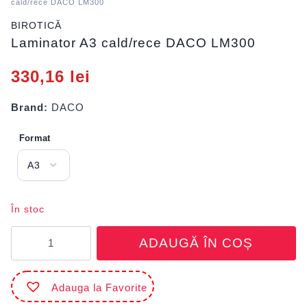
cald/rece DACO LM300
BIROTICĂ
Laminator A3 cald/rece DACO LM300
330,16
lei
Brand:
DACO
Format
În stoc
Cantitate
ADAUGĂ ÎN COȘ
Laminator
A3
cald/rece
Adauga la Favorite
DACO
LM300