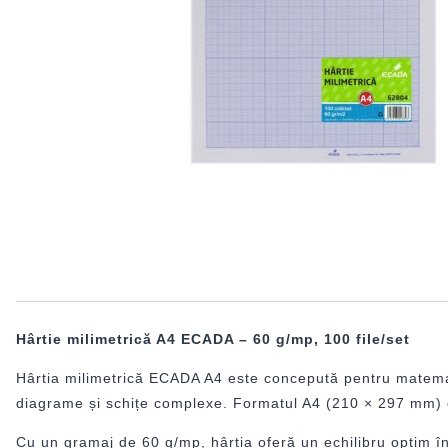
Hârtie milimetrică A4 ECADA – 60 g/mp, 100 file/set
Hârtia milimetrică ECADA A4 este concepută pentru matematic
diagrame și schițe complexe. Formatul A4 (210 × 297 mm) est
Cu un gramaj de 60 g/mp, hârtia oferă un echilibru optim între