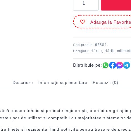
Hârtie
milimetrică
A4
Adauga la Favorit
60
g/mp
ECADA
62804
Cod produs:
Hârtie
Hârtie milimet
Categorii:
,
Distribuie pe:
Descriere
Informații suplimentare
Recenzii (0)
ă, desen tehnic și proiecte inginerești, oferind un grilaj im
e ușor de utilizat și compatibil cu majoritatea sistemelor de 
 finețe și rezistență, fiind potrivită pentru trasare de precizi