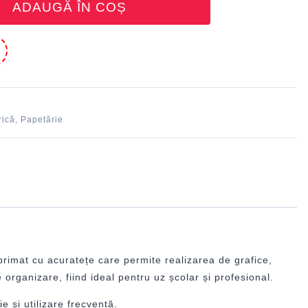
ADAUGĂ ÎN COȘ
e
rică
Papetărie
,
primat cu acuratețe care permite realizarea de grafice,
organizare, fiind ideal pentru uz școlar și profesional.
e și utilizare frecventă.