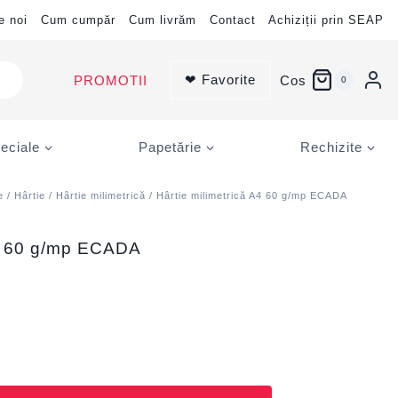
e noi
Cum cumpăr
Cum livrăm
Contact
Achiziții prin SEAP
❤ Favorite
PROMOTII
Cos
0
eciale
Papetărie
Rechizite
e
/
Hârtie
/
Hârtie milimetrică
/ Hârtie milimetrică A4 60 g/mp ECADA
A4 60 g/mp ECADA