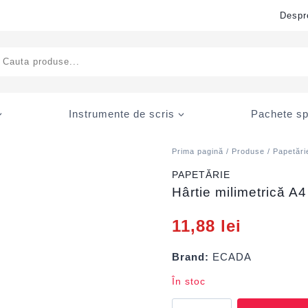
Despr
ducts
rch
Instrumente de scris
Pachete sp
Prima pagină
/
Produse
/
Papetări
PAPETĂRIE
Hârtie milimetrică 
11,88
lei
Brand:
ECADA
În stoc
Cantitate