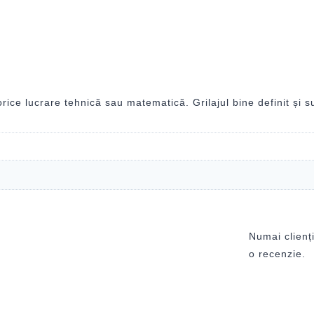
orice lucrare tehnică sau matematică. Grilajul bine definit și s
Numai clienți
o recenzie.