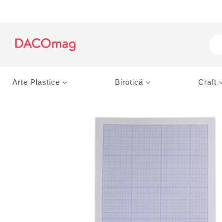
Skip
to
content
Pro
sea
Arte Plastice
Birotică
Craft