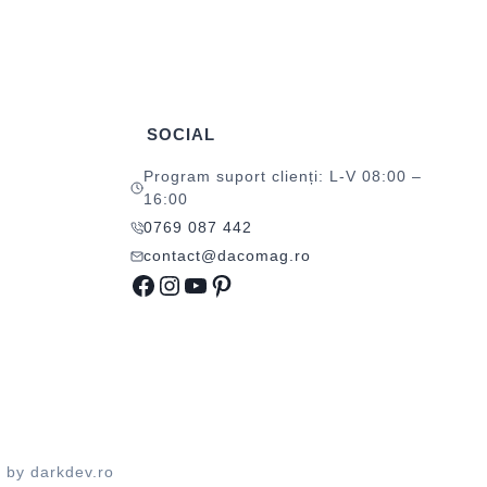
SOCIAL
Program suport clienți: L-V 08:00 –
16:00
0769 087 442
contact@dacomag.ro
Facebook
Instagram
YouTube
Pinterest
d by
darkdev.ro