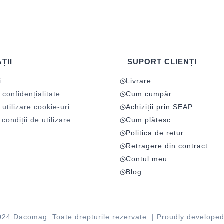
ȚII
SUPORT CLIENȚI
i
Livrare
 confidențialitate
Cum cumpăr
 utilizare cookie-uri
Achiziții prin SEAP
condiții de utilizare
Cum plătesc
Politica de retur
Retragere din contract
Contul meu
Blog
024 Dacomag. Toate drepturile rezervate. | Proudly develope