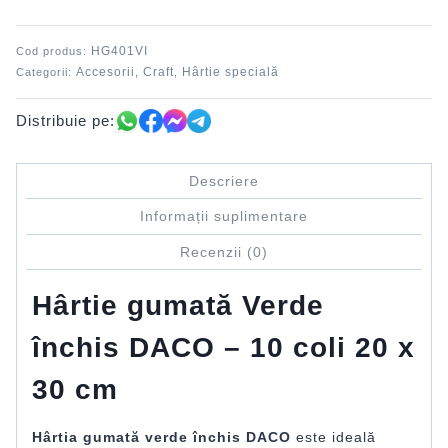
închis
DACO
HG401VI
Cod produs:
Accesorii
Craft
Hârtie specială
Categorii:
,
,
Distribuie pe:
Descriere
Informații suplimentare
Recenzii (0)
Hârtie gumată Verde
închis DACO – 10 coli 20 x
30 cm
Hârtia gumată verde închis DACO
este ideală