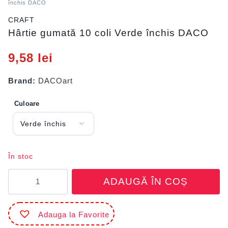
închis DACO
CRAFT
Hârtie gumată 10 coli Verde închis DACO
9,58
lei
Brand:
DACOart
Culoare
În stoc
Cantitate
ADAUGĂ ÎN COȘ
Hârtie
gumată
10
Adauga la Favorite
coli
Verde