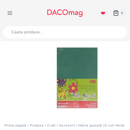
Skip
to
❤️
0
content
Products
search
Prima pagină
/
Produse
/
Craft
/
Accesorii
/ Hârtie gumată 10 coli Verde