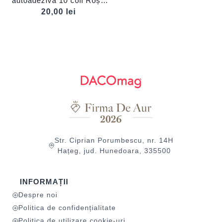
autoadezivă 10 coli Roșu
DACO
20,00
lei
Str. Ciprian Porumbescu, nr. 14H
Hațeg, jud. Hunedoara, 335500
INFORMAȚII
Despre noi
Politica de confidențialitate
Politica de utilizare cookie-uri