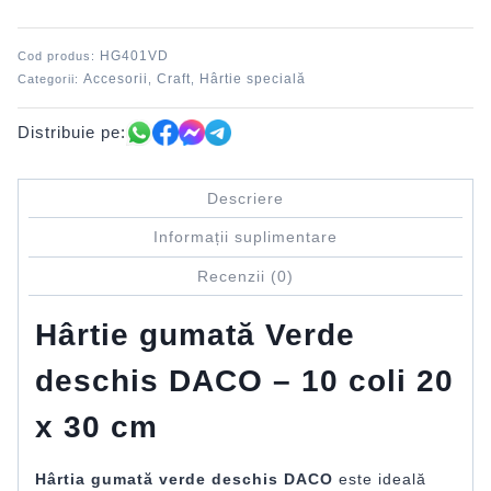
deschis
DACO
HG401VD
Cod produs:
Accesorii
Craft
Hârtie specială
Categorii:
,
,
Distribuie pe:
Descriere
Informații suplimentare
Recenzii (0)
Hârtie gumată Verde
deschis DACO – 10 coli 20
x 30 cm
Hârtia gumată verde deschis DACO
este ideală