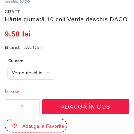
deschis DACO
CRAFT
Hârtie gumată 10 coli Verde deschis DACO
9,58
lei
Brand:
DACOart
Culoare
În stoc
Cantitate
ADAUGĂ ÎN COȘ
Hârtie
gumată
10
Adauga la Favorite
coli
Verde