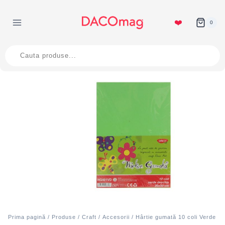
Skip
to
❤️
0
content
Products
search
Prima pagină
/
Produse
/
Craft
/
Accesorii
/ Hârtie gumată 10 coli Verde