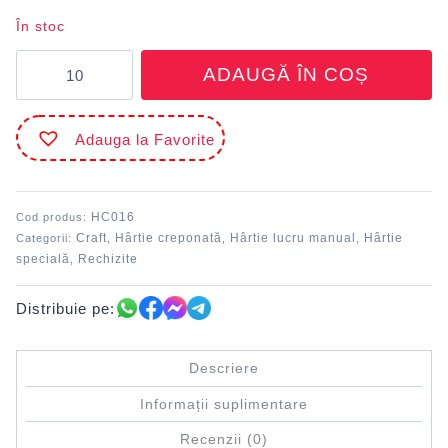
În stoc
Cantitate
ADAUGĂ ÎN COȘ
Hârtie
creponată
Negru
Adauga la Favorite
DACO
HC016
Cod produs:
Craft
Hârtie creponată
Hârtie lucru manual
Hârtie
Categorii:
,
,
,
specială
Rechizite
,
Distribuie pe:
Descriere
Informații suplimentare
Recenzii (0)