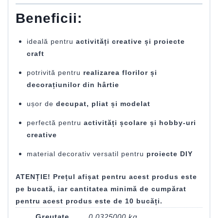
Beneficii:
ideală pentru
activități creative și proiecte
craft
potrivită pentru
realizarea florilor și
decorațiunilor din hârtie
ușor de
decupat, pliat și modelat
perfectă pentru
activități școlare și hobby-uri
creative
material decorativ versatil pentru
proiecte DIY
ATENȚIE! Prețul afișat pentru acest produs este
pe bucată, iar cantitatea minimă de cumpărat
pentru acest produs este de 10 bucăți.
Greutate
0,0325000 kg