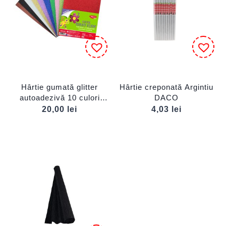
Hârtie gumată glitter
Hârtie creponată Argintiu
autoadezivă 10 culori
DACO
DACO
20,00
lei
4,03
lei