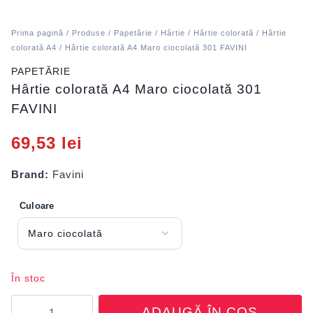
Prima pagină
/
Produse
/
Papetărie
/
Hârtie
/
Hârtie colorată
/
Hârtie
colorată A4
/ Hârtie colorată A4 Maro ciocolată 301 FAVINI
PAPETĂRIE
Hârtie colorată A4 Maro ciocolată 301
FAVINI
69,53
lei
Brand:
Favini
Culoare
În stoc
Cantitate
ADAUGĂ ÎN COȘ