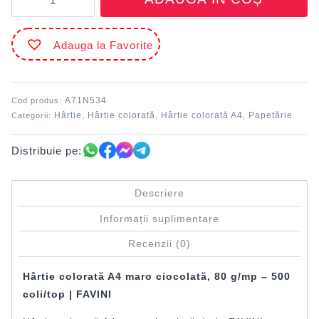
Hârtie
colorată
A4
Adauga la Favorite
Maro
ciocolată
301
FAVINI
A71N534
Cod produs:
Hârtie
Hârtie colorată
Hârtie colorată A4
Papetărie
Categorii:
,
,
,
Distribuie pe:
Descriere
Informații suplimentare
Recenzii (0)
Hârtie colorată A4 maro ciocolată, 80 g/mp – 500
coli/top |
FAVINI