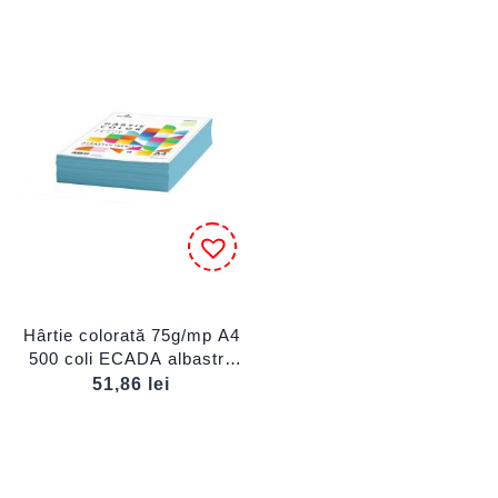
Hârtie colorată 75g/mp A4
500 coli ECADA albastru
închis
51,86
lei