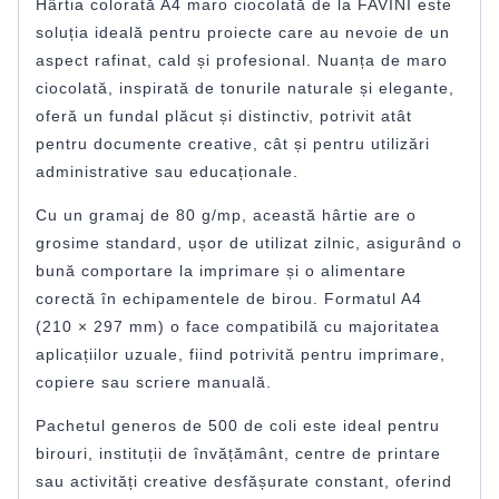
Hârtia colorată A4 maro ciocolată de la FAVINI este
soluția ideală pentru proiecte care au nevoie de un
aspect rafinat, cald și profesional. Nuanța de maro
ciocolată, inspirată de tonurile naturale și elegante,
oferă un fundal plăcut și distinctiv, potrivit atât
pentru documente creative, cât și pentru utilizări
administrative sau educaționale.
Cu un gramaj de 80 g/mp, această hârtie are o
grosime standard, ușor de utilizat zilnic, asigurând o
bună comportare la imprimare și o alimentare
corectă în echipamentele de birou. Formatul A4
(210 × 297 mm) o face compatibilă cu majoritatea
aplicațiilor uzuale, fiind potrivită pentru imprimare,
copiere sau scriere manuală.
Pachetul generos de 500 de coli este ideal pentru
birouri, instituții de învățământ, centre de printare
sau activități creative desfășurate constant, oferind