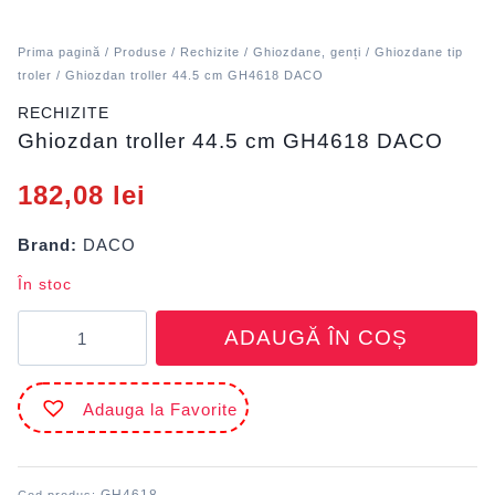
Prima pagină
/
Produse
/
Rechizite
/
Ghiozdane, genți
/
Ghiozdane tip
troler
/ Ghiozdan troller 44.5 cm GH4618 DACO
RECHIZITE
Ghiozdan troller 44.5 cm GH4618 DACO
182,08
lei
Brand:
DACO
În stoc
Cantitate
ADAUGĂ ÎN COȘ
Ghiozdan
troller
44.5
Adauga la Favorite
cm
GH4618
DACO