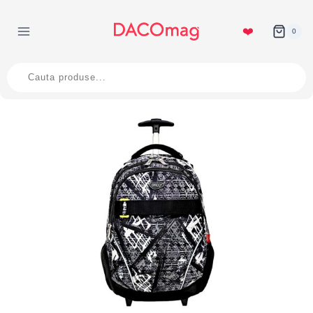
Skip
to
❤️
0
content
Products
search