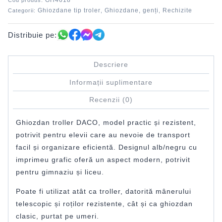
GH4618
Cod produs:
Ghiozdane tip troler
Ghiozdane, genți
Rechizite
Categorii:
,
,
Distribuie pe:
Descriere
Informații suplimentare
Recenzii (0)
Ghiozdan troller DACO, model practic și rezistent,
potrivit pentru elevii care au nevoie de transport
facil și organizare eficientă. Designul alb/negru cu
imprimeu grafic oferă un aspect modern, potrivit
pentru gimnaziu și liceu.
Poate fi utilizat atât ca troller, datorită mânerului
telescopic și roților rezistente, cât și ca ghiozdan
clasic, purtat pe umeri.