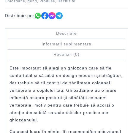
Ghiozdane, genți
Produse
Rechizite
,
,
Distribuie pe:
Descriere
Informații suplimentare
Recenzii (0)
Este important să alegi un ghiozdan care să fie
confortabil și să aibă un design modern și atrăgător,
dar trebuie să ții cont și de sănătatea coloanei
vertebrale a copilului tău. Ghiozdanele au o mare
influență asupra posturii și sănătății coloanei
vertebrale, motiv pentru care trebuie să acorzi o
atenție deosebită caracteristicilor practice ale
ghiozdanului.
Cu acest lucru în minte, îți recomandăm ghiozdanul