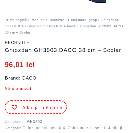
Prima pagină
/
Produse
/
Rechizite
/
Ghiozdane, genți
/
Ghiozdane
clasele 0-4
/
Ghiozdane clasele 0-4 băieți
/ Ghiozdan GH3503 DACO
38 cm – Școlar
RECHIZITE
Ghiozdan GH3503 DACO 38 cm – Școlar
96,01
lei
Brand:
DACO
Stoc epuizat
Adauga la Favorite
GH3503
Cod produs:
Ghiozdane clasele 0-4
Ghiozdane clasele 0-4 băieți
Categorii:
,
,