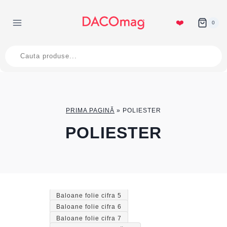
Skip
to
❤️
0
content
Products
search
PRIMA PAGINĂ
»
POLIESTER
POLIESTER
Baloane folie cifra 5
Baloane folie cifra 6
Baloane folie cifra 7