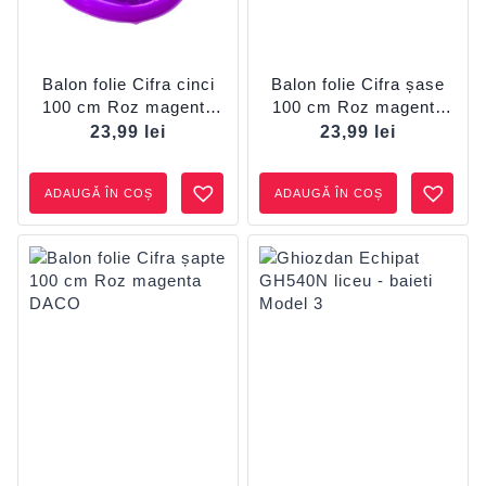
Balon folie Cifra cinci
Balon folie Cifra șase
100 cm Roz magenta
100 cm Roz magenta
DACO
DACO
23,99
lei
23,99
lei
ADAUGĂ ÎN COȘ
ADAUGĂ ÎN COȘ