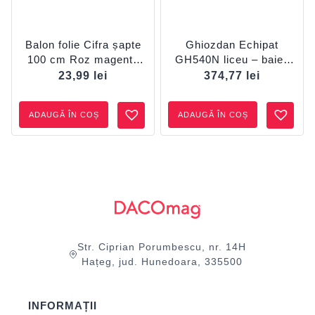
Balon folie Cifra șapte
Ghiozdan Echipat
100 cm Roz magenta
GH540N liceu – baieti
DACO
Model 3
23,99
lei
374,77
lei
ADAUGĂ ÎN COȘ
ADAUGĂ ÎN COȘ
Str. Ciprian Porumbescu, nr. 14H
Hațeg, jud. Hunedoara, 335500
INFORMAȚII