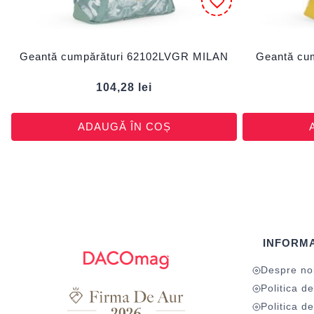
Geantă cumpărături 62102LVGR MILAN
Geantă cu
104,28
lei
ADAUGĂ ÎN COȘ
INFORMA
Despre no
Politica de
Politica de