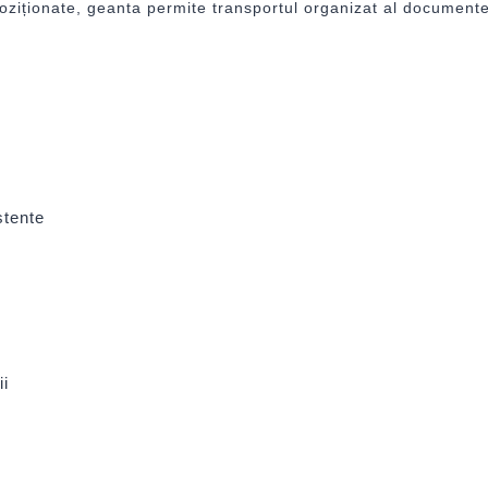
ționate, geanta permite transportul organizat al documentelor,
stente
ii