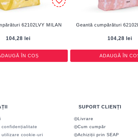
mpărături 62102LVY MILAN
Geantă cumpărături 6210
104,28
lei
104,28
lei
ADAUGĂ ÎN COȘ
ADAUGĂ ÎN CO
ȚII
SUPORT CLIENȚI
i
Livrare
 confidențialitate
Cum cumpăr
 utilizare cookie-uri
Achiziții prin SEAP