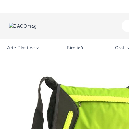
Skip
to
content
Pro
sea
Arte Plastice
Birotică
Craft