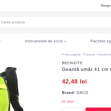
Despr
ducts
rch
Instrumente de scris
Pachete sp
Prima pagină
/
Produse
/
Rechizit
RECHIZITE
Geantă umăr 41 cm
42,48
lei
Brand:
DACO
În stoc
Cantitate