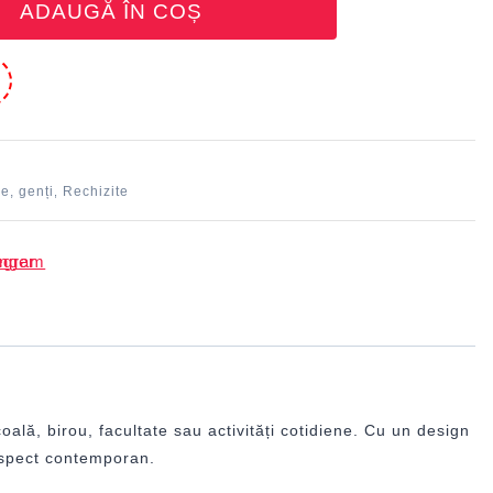
ADAUGĂ ÎN COȘ
e
e, genți
Rechizite
,
ală, birou, facultate sau activități cotidiene. Cu un design
 aspect contemporan.