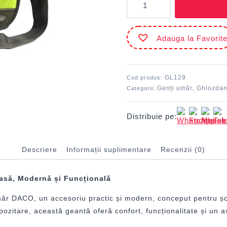
Geantă
umăr
41
Adauga la Favorit
cm
GL129
DACO
GL129
Cod produs:
Genți umăr
Ghiozdan
Categorii:
,
Distribuie pe:
Descriere
Informații suplimentare
Recenzii (0)
asă, Modernă și Funcțională
umăr DACO, un accesoriu practic și modern, conceput pentru șco
epozitare, această geantă oferă confort, funcționalitate și un