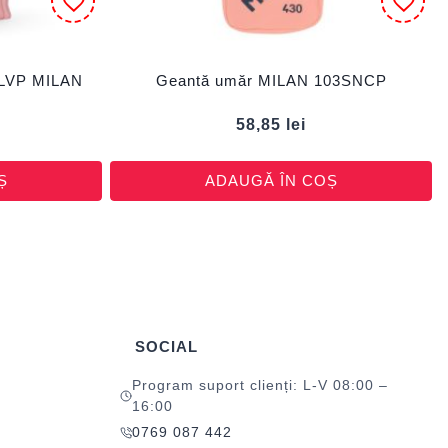
2LVP MILAN
Geantă umăr MILAN 103SNCP
58,85
lei
Ș
ADAUGĂ ÎN COȘ
SOCIAL
Program suport clienți: L-V 08:00 –
16:00
0769 087 442