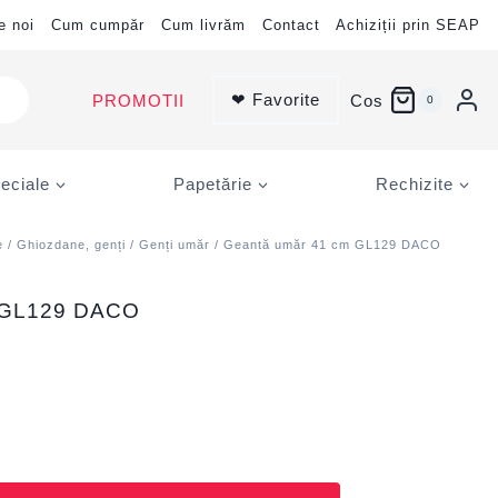
e noi
Cum cumpăr
Cum livrăm
Contact
Achiziții prin SEAP
❤ Favorite
PROMOTII
Cos
0
eciale
Papetărie
Rechizite
e
/
Ghiozdane, genți
/
Genți umăr
/ Geantă umăr 41 cm GL129 DACO
 GL129 DACO