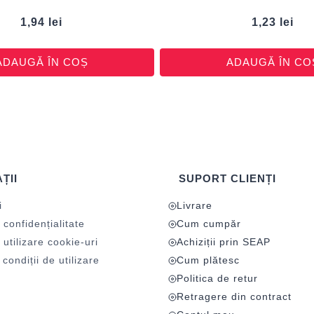
1,94
lei
1,23
lei
ADAUGĂ ÎN COȘ
ADAUGĂ ÎN CO
ȚII
SUPORT CLIENȚI
i
Livrare
 confidențialitate
Cum cumpăr
 utilizare cookie-uri
Achiziții prin SEAP
condiții de utilizare
Cum plătesc
Politica de retur
Retragere din contract