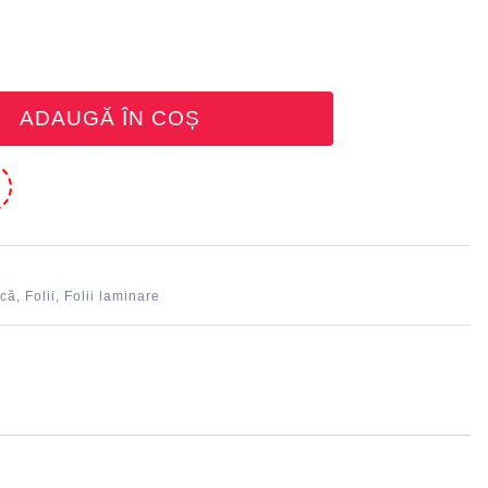
ADAUGĂ ÎN COȘ
e
ică
Folii
Folii laminare
,
,