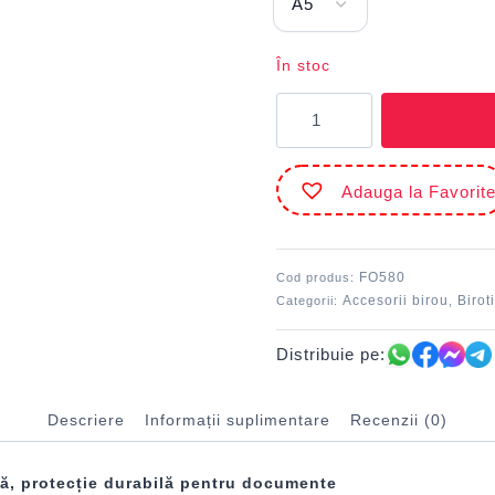
În stoc
Cantitate
Folie
laminare
A5
Adauga la Favorit
80
microni
100/top
DACO
FO580
Cod produs:
FO580
Accesorii birou
Birot
Categorii:
,
Distribuie pe:
Descriere
Informații suplimentare
Recenzii (0)
să, protecție durabilă pentru documente