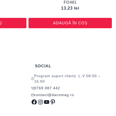
FO481
13,23
lei
Ș
ADAUGĂ ÎN COȘ
SOCIAL
Program suport clienți: L-V 08:00 –
16:00
0769 087 442
contact@dacomag.ro
Facebook
Instagram
YouTube
Pinterest