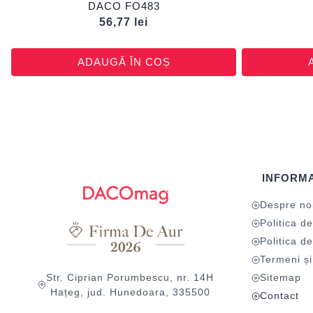
DACO FO483
56,77
lei
ADAUGĂ ÎN COȘ
INFORMA
Despre no
Politica de
Politica de
Termeni și 
Str. Ciprian Porumbescu, nr. 14H
Sitemap
Hațeg, jud. Hunedoara, 335500
Contact