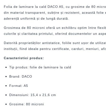
Folia de laminare la cald DACO A5, cu grosime de 80 microni 
din material transparent, subțire și rezistent, această foli
aderență uniformă și de lungă durată.
Grosimea de 80 microni oferă un echilibru optim între flexibi
culorile și claritatea printului, oferind documentelor un aspe
Datorită proprietăților antistatice, foliile sunt ușor de util
instituții, fiind ideale pentru certificate, carduri, meniuri
Caracteristici produs:
Tip produs: folie de laminare la cald
Brand: DACO
Format: A5
Dimensiuni: 15,4 x 21,6 cm
Grosime: 80 microni