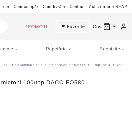
e noi
Cum cumpăr
Cum livrăm
Contact
Achiziții prin SEAP
❤ Favorite
PROMOTII
Cos
0
eciale
Papetărie
Rechizite
/
Folii
/
Folii laminare
/ Folie laminare A5 80 microni 100/top DACO FO580
0 microni 100/top DACO FO580