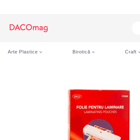
Skip
to
content
Pro
sea
Arte Plastice
Birotică
Craft