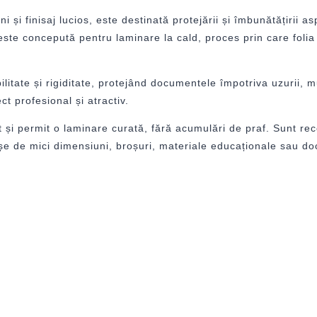
și finisaj lucios, este destinată protejării și îmbunătățirii a
e este concepută pentru laminare la cald, proces prin care foli
litate și rigiditate, protejând documentele împotriva uzurii, mu
ct profesional și atractiv.
izat și permit o laminare curată, fără acumulări de praf. Sunt rec
, afișe de mici dimensiuni, broșuri, materiale educaționale sau 