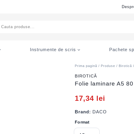
Despr
ducts
rch
Instrumente de scris
Pachete sp
Prima pagină
/
Produse
/
Birotică
BIROTICĂ
Folie laminare A5 8
17,34
lei
Brand:
DACO
Format