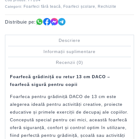
FF204
Cod produs:
Foarfeci fără teacă
Foarfeci școlare
Rechizite
Categorii:
,
,
Distribuie pe:
Descriere
Informații suplimentare
Recenzii (0)
Foarfecă grădiniță cu retur 13 cm DACO –
foarfecă sigură pentru copii
Foarfeca pentru grădiniță DACO de 13 cm este
alegerea ideală pentru activități creative, proiecte
educative și primele exerciții de decupaj ale copiilor.
Concepută special pentru cei mici, această foarfecă
oferă siguranță, confort și control optim în utilizare,
fiind perfectă pentru grădiniță, școală sau activități