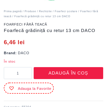
Prima pagină
/
Produse
/
Rechizite
/
Foarfeci școlare
/
Foarfeci fără
teacă
/ Foarfecă grădiniță cu retur 13 cm DACO
FOARFECI FĂRĂ TEACĂ
Foarfecă grădiniță cu retur 13 cm DACO
6,46
lei
Brand:
DACO
În stoc
Cantitate
ADAUGĂ ÎN COȘ
Foarfecă
grădiniță
cu
Adauga la Favorite
retur
13
cm
DACO