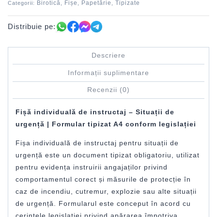
Birotică
Fișe
Papetărie
Tipizate
Categorii:
,
,
,
Distribuie pe:
Descriere
Informații suplimentare
Recenzii (0)
Fișă individuală de instructaj – Situații de
urgență | Formular tipizat A4 conform legislației
Fișa individuală de instructaj pentru situații de
urgență este un document tipizat obligatoriu, utilizat
pentru evidența instruirii angajaților privind
comportamentul corect și măsurile de protecție în
caz de incendiu, cutremur, explozie sau alte situații
de urgență. Formularul este conceput în acord cu
cerințele legislației privind apărarea împotriva