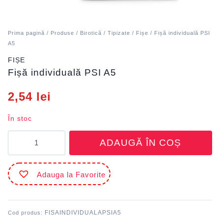
Prima pagină
/
Produse
/
Birotică
/
Tipizate
/
Fișe
/ Fișă individuală PSI
A5
FIȘE
Fișă individuală PSI A5
2,54
lei
În stoc
Cantitate
ADAUGĂ ÎN COȘ
Fișă
individuală
PSI
Adauga la Favorite
A5
FISAINDIVIDUALAPSIA5
Cod produs: