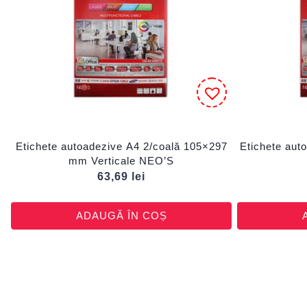
Etichete autoadezive A4 2/coală 105×297
Etichete aut
mm Verticale NEO’S
63,69
lei
ADAUGĂ ÎN COȘ