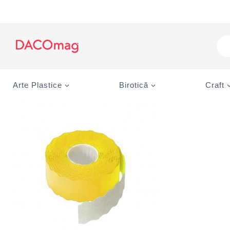
Skip
to
content
Pro
sea
Arte Plastice
Birotică
Craft