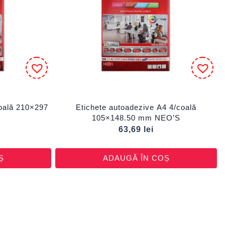
coală 210×297
Etichete autoadezive A4 4/coală
105×148.50 mm NEO’S
63,69
lei
Ș
ADAUGĂ ÎN COȘ