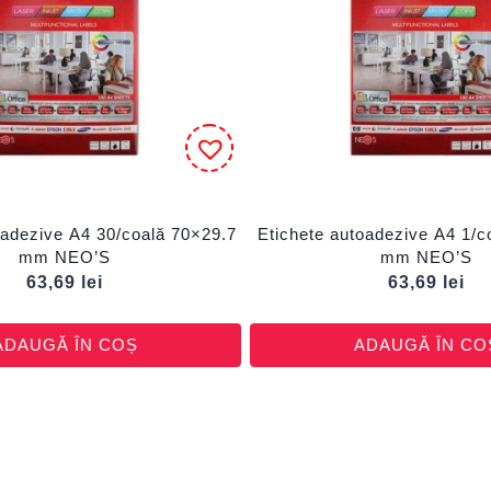
oadezive A4 30/coală 70×29.7
Etichete autoadezive A4 1/
mm NEO’S
mm NEO’S
63,69
lei
63,69
lei
ADAUGĂ ÎN COȘ
ADAUGĂ ÎN CO