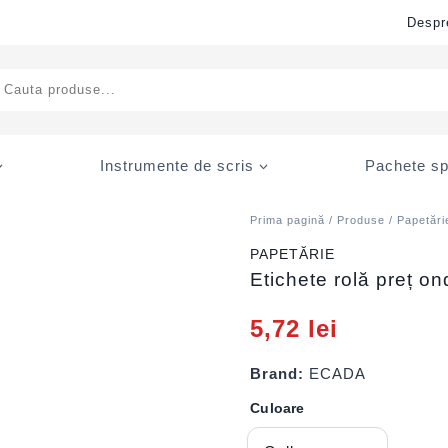
Despr
ducts
rch
Instrumente de scris
Pachete sp
Prima pagină
/
Produse
/
Papetări
PAPETĂRIE
Etichete rolă preț 
5,72
lei
Brand:
ECADA
Culoare