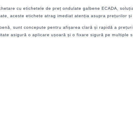
tichetare cu etichetele de preț ondulate galbene ECADA, soluți
late, aceste etichete atrag imediat atenția asupra prețurilor și
benă, sunt concepute pentru afișarea clară și rapidă a prețurilo
litate asigură o aplicare ușoară și o fixare sigură pe multiple 