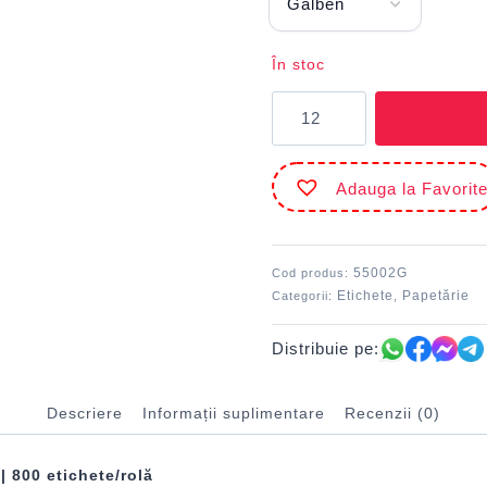
În stoc
Cantitate
Etichete
rolă
preț
Adauga la Favorit
ondulate
Galbene
ECADA
800
55002G
Cod produs:
buc.
Etichete
Papetărie
Categorii:
,
Distribuie pe:
Descriere
Informații suplimentare
Recenzii (0)
 800 etichete/rolă