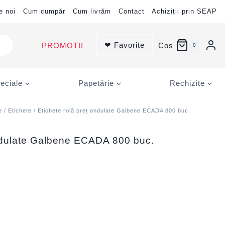
e noi
Cum cumpăr
Cum livrăm
Contact
Achiziții prin SEAP
❤ Favorite
PROMOTII
Cos
0
eciale
Papetărie
Rechizite
e
/
Etichete
/ Etichete rolă preț ondulate Galbene ECADA 800 buc.
ondulate Galbene ECADA 800 buc.