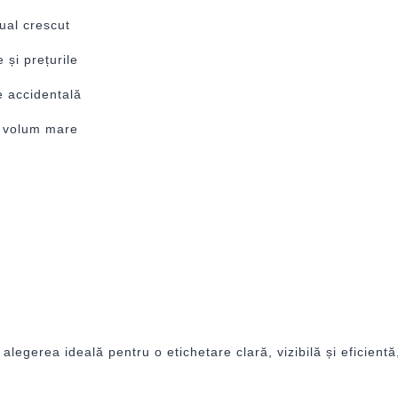
ual crescut
 și prețurile
e accidentală
i volum mare
egerea ideală pentru o etichetare clară, vizibilă și eficientă