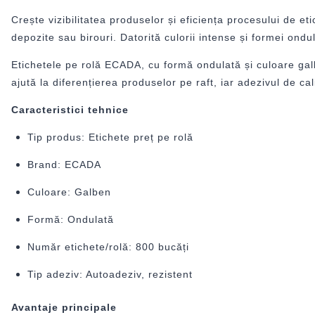
Crește vizibilitatea produselor și eficiența procesului de e
depozite sau birouri. Datorită culorii intense și formei ondu
Etichetele pe rolă
ECADA
, cu formă ondulată și culoare gal
ajută la diferențierea produselor pe raft, iar adezivul de ca
Caracteristici tehnice
Tip produs: Etichete preț pe rolă
Brand: ECADA
Culoare: Galben
Formă: Ondulată
Număr etichete/rolă: 800 bucăți
Tip adeziv: Autoadeziv, rezistent
Avantaje principale