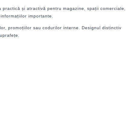
a practică și atractivă pentru magazine, spații comerciale,
 informațiilor importante.
r, promoțiilor sau codurilor interne. Designul distinctiv
suprafețe.