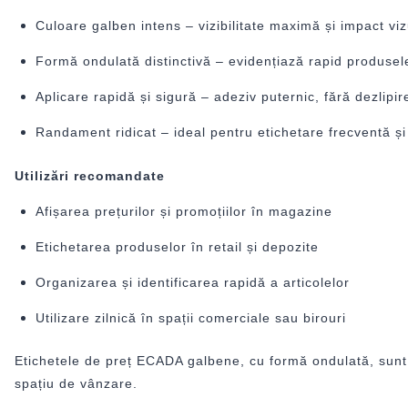
Culoare galben intens – vizibilitate maximă și impact viz
Formă ondulată distinctivă – evidențiază rapid produsele
Aplicare rapidă și sigură – adeziv puternic, fără dezlipir
Randament ridicat – ideal pentru etichetare frecventă ș
Utilizări recomandate
Afișarea prețurilor și promoțiilor în magazine
Etichetarea produselor în retail și depozite
Organizarea și identificarea rapidă a articolelor
Utilizare zilnică în spații comerciale sau birouri
Etichetele de preț ECADA galbene, cu formă ondulată, sunt al
spațiu de vânzare.