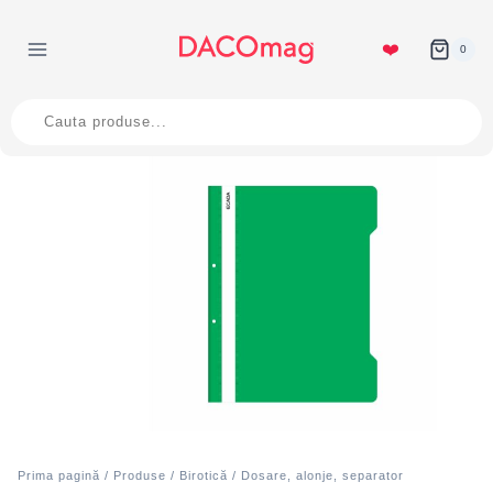
Skip
to
❤️
0
content
Products
search
Prima pagină
/
Produse
/
Birotică
/
Dosare, alonje, separator