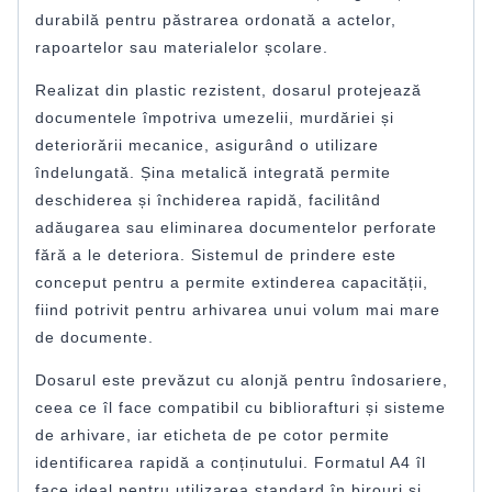
durabilă pentru păstrarea ordonată a actelor,
rapoartelor sau materialelor școlare.
Realizat din plastic rezistent, dosarul protejează
documentele împotriva umezelii, murdăriei și
deteriorării mecanice, asigurând o utilizare
îndelungată. Șina metalică integrată permite
deschiderea și închiderea rapidă, facilitând
adăugarea sau eliminarea documentelor perforate
fără a le deteriora. Sistemul de prindere este
conceput pentru a permite extinderea capacității,
fiind potrivit pentru arhivarea unui volum mai mare
de documente.
Dosarul este prevăzut cu alonjă pentru îndosariere,
ceea ce îl face compatibil cu bibliorafturi și sisteme
de arhivare, iar eticheta de pe cotor permite
identificarea rapidă a conținutului. Formatul A4 îl
face ideal pentru utilizarea standard în birouri și