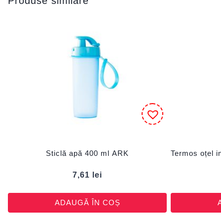
Produse similare
Sticlă apă 400 ml ARK
Termos oțel 
7,61
lei
ADAUGĂ ÎN COȘ