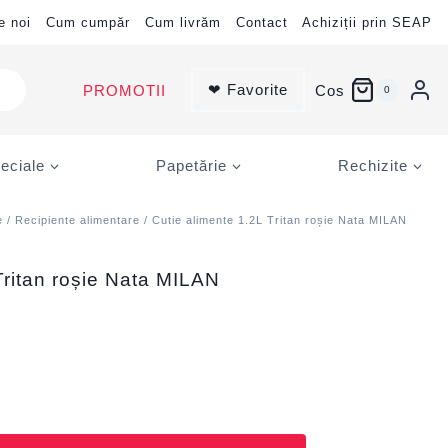
e noi
Cum cumpăr
Cum livrăm
Contact
Achiziții prin SEAP
❤ Favorite
PROMOTII
Cos
0
eciale
Papetărie
Rechizite
e
/
Recipiente alimentare
/ Cutie alimente 1.2L Tritan roșie Nata MILAN
Tritan roșie Nata MILAN