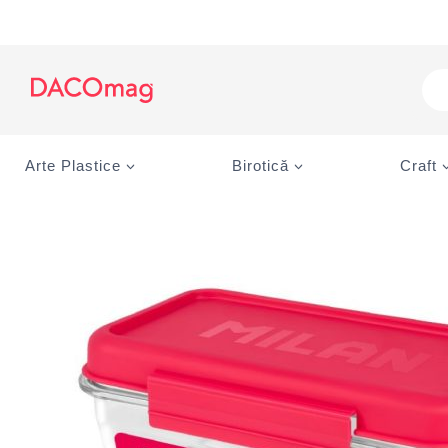
Skip
to
content
Pro
sea
Arte Plastice
Birotică
Craft