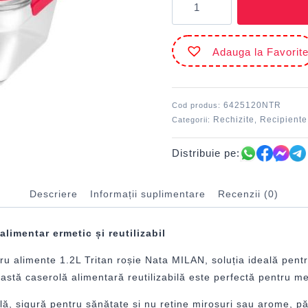
Cutie
alimente
1.2L
Adauga la Favorit
Tritan
roșie
Nata
MILAN
6425120NTR
Cod produs:
Rechizite
Recipiente
Categorii:
,
Distribuie pe:
Descriere
Informații suplimentare
Recenzii (0)
limentar ermetic și reutilizabil
u alimente 1.2L Tritan roșie Nata MILAN, soluția ideală pentru
eastă caserolă alimentară reutilizabilă este perfectă pentru me
ilă, sigură pentru sănătate și nu reține mirosuri sau arome, p