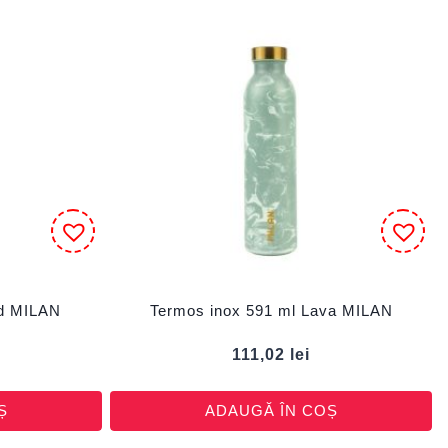
id MILAN
Termos inox 591 ml Lava MILAN
111,02
lei
Ș
ADAUGĂ ÎN COȘ