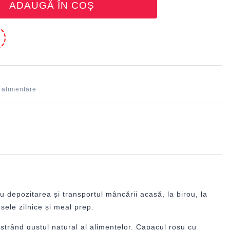
ADAUGĂ ÎN COȘ
e
 alimentare
 depozitarea și transportul mâncării acasă, la birou, la
sele zilnice și meal prep.
ăstrând gustul natural al alimentelor. Capacul roșu cu