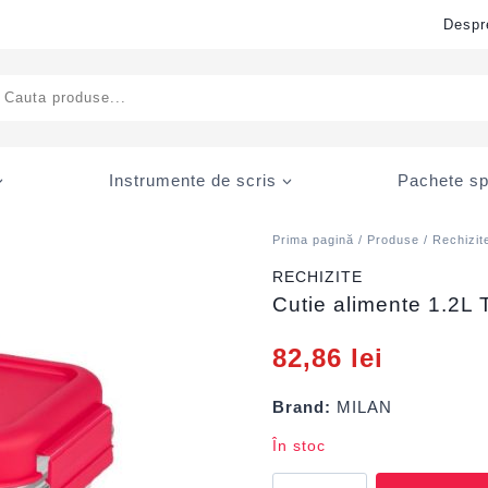
Despr
ducts
rch
Instrumente de scris
Pachete sp
Prima pagină
/
Produse
/
Rechizit
RECHIZITE
Cutie alimente 1.2L 
82,86
lei
Brand:
MILAN
În stoc
Cantitate