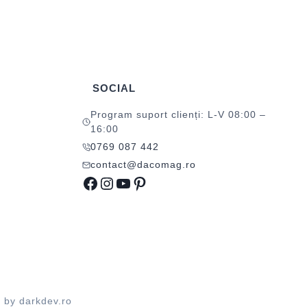
SOCIAL
Program suport clienți: L-V 08:00 –
16:00
0769 087 442
contact@dacomag.ro
Facebook
Instagram
YouTube
Pinterest
d by
darkdev.ro