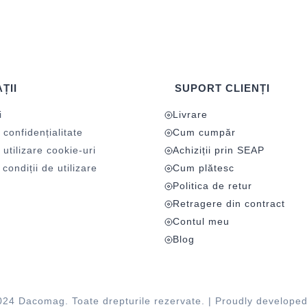
ȚII
SUPORT CLIENȚI
i
Livrare
 confidențialitate
Cum cumpăr
 utilizare cookie-uri
Achiziții prin SEAP
condiții de utilizare
Cum plătesc
Politica de retur
Retragere din contract
Contul meu
Blog
024 Dacomag. Toate drepturile rezervate. | Proudly develope