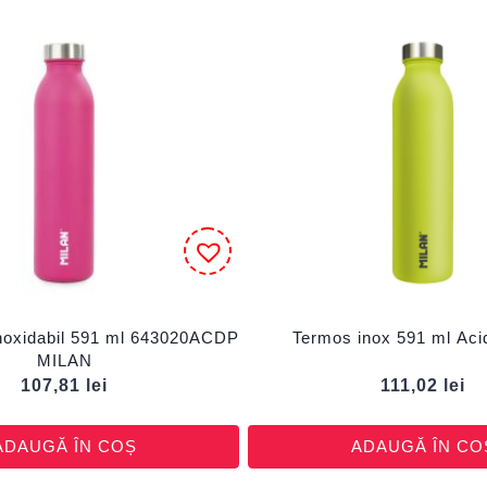
inoxidabil 591 ml 643020ACDP
Termos inox 591 ml Ac
MILAN
107,81
lei
111,02
lei
ADAUGĂ ÎN COȘ
ADAUGĂ ÎN CO