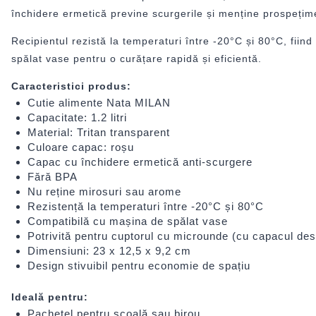
închidere ermetică previne scurgerile și menține prospețim
Recipientul rezistă la temperaturi între -20°C și 80°C, fiin
spălat vase pentru o curățare rapidă și eficientă.
Caracteristici produs:
Cutie alimente Nata MILAN
Capacitate: 1.2 litri
Material: Tritan transparent
Culoare capac: roșu
Capac cu închidere ermetică anti-scurgere
Fără BPA
Nu reține mirosuri sau arome
Rezistență la temperaturi între -20°C și 80°C
Compatibilă cu mașina de spălat vase
Potrivită pentru cuptorul cu microunde (cu capacul des
Dimensiuni: 23 x 12,5 x 9,2 cm
Design stivuibil pentru economie de spațiu
Ideală pentru:
Pachețel pentru școală sau birou