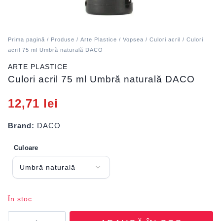
Prima pagină
/
Produse
/
Arte Plastice
/
Vopsea
/
Culori acril
/ Culori
acril 75 ml Umbră naturală DACO
ARTE PLASTICE
Culori acril 75 ml Umbră naturală DACO
12,71
lei
Brand:
DACO
Culoare
În stoc
Cantitate