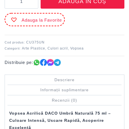
ADAUGĂ ÎN COȘ
Culori
acril
75
Adauga la Favorite
ml
Umbră
naturală
DACO
CU375UN
Cod produs:
Arte Plastice
Culori acril
Vopsea
Categorii:
,
,
Distribuie pe:
Descriere
Informații suplimentare
Recenzii (0)
Vopsea Acrilică DACO Umbră Naturală 75 ml –
Culoare Intensă, Uscare Rapidă, Acoperire
Excelentă