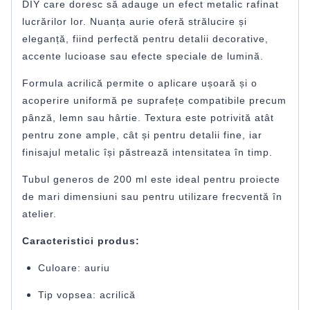
DIY care doresc să adauge un efect metalic rafinat
lucrărilor lor. Nuanța aurie oferă strălucire și
eleganță, fiind perfectă pentru detalii decorative,
accente lucioase sau efecte speciale de lumină.
Formula acrilică permite o aplicare ușoară și o
acoperire uniformă pe suprafețe compatibile precum
pânză, lemn sau hârtie. Textura este potrivită atât
pentru zone ample, cât și pentru detalii fine, iar
finisajul metalic își păstrează intensitatea în timp.
Tubul generos de 200 ml este ideal pentru proiecte
de mari dimensiuni sau pentru utilizare frecventă în
atelier.
Caracteristici produs:
Culoare: auriu
Tip vopsea: acrilică