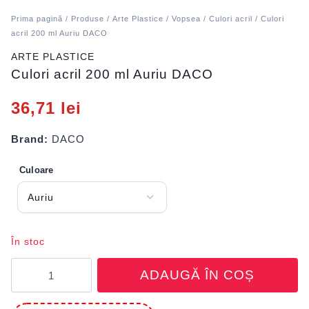
Prima pagină
/
Produse
/
Arte Plastice
/
Vopsea
/
Culori acril
/ Culori
acril 200 ml Auriu DACO
ARTE PLASTICE
Culori acril 200 ml Auriu DACO
36,71
lei
Brand:
DACO
Culoare
În stoc
Cantitate
ADAUGĂ ÎN COȘ
Culori
acril
200