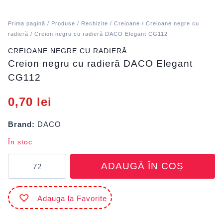
Prima pagină
/
Produse
/
Rechizite
/
Creioane
/
Creioane negre cu
radieră
/ Creion negru cu radieră DACO Elegant CG112
CREIOANE NEGRE CU RADIERĂ
Creion negru cu radieră DACO Elegant
CG112
0,70
lei
Brand:
DACO
În stoc
Cantitate
ADAUGĂ ÎN COȘ
Creion
negru
cu
Adauga la Favorite
radieră
DACO
Elegant