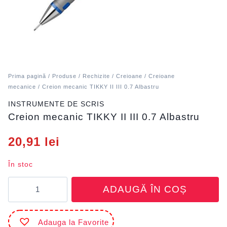
Prima pagină
/
Produse
/
Rechizite
/
Creioane
/
Creioane
mecanice
/ Creion mecanic TIKKY II III 0.7 Albastru
INSTRUMENTE DE SCRIS
Creion mecanic TIKKY II III 0.7 Albastru
20,91
lei
În stoc
Cantitate
ADAUGĂ ÎN COȘ
Creion
mecanic
TIKKY
Adauga la Favorite
II