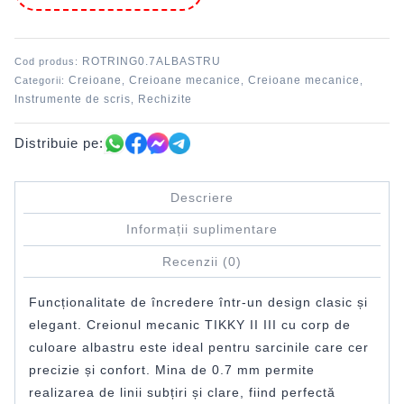
III
0.7
Albastru
ROTRING0.7ALBASTRU
Cod produs:
Creioane
Creioane mecanice
Creioane mecanice
Categorii:
,
,
,
Instrumente de scris
Rechizite
,
Distribuie pe:
Descriere
Informații suplimentare
Recenzii (0)
Funcționalitate de încredere într-un design clasic și
elegant. Creionul mecanic TIKKY II III cu corp de
culoare albastru este ideal pentru sarcinile care cer
precizie și confort. Mina de 0.7 mm permite
realizarea de linii subțiri și clare, fiind perfectă