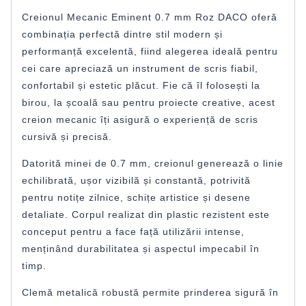
Creionul Mecanic Eminent 0.7 mm Roz DACO oferă
combinația perfectă dintre stil modern și
performanță excelentă, fiind alegerea ideală pentru
cei care apreciază un instrument de scris fiabil,
confortabil și estetic plăcut. Fie că îl folosești la
birou, la școală sau pentru proiecte creative, acest
creion mecanic îți asigură o experiență de scris
cursivă și precisă.
Datorită minei de 0.7 mm, creionul generează o linie
echilibrată, ușor vizibilă și constantă, potrivită
pentru notițe zilnice, schițe artistice și desene
detaliate. Corpul realizat din plastic rezistent este
conceput pentru a face față utilizării intense,
menținând durabilitatea și aspectul impecabil în
timp.
Clemă metalică robustă permite prinderea sigură în