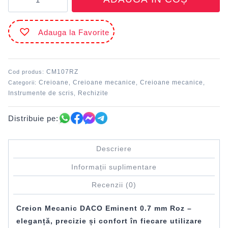
Creion
mecanic
Eminent
Adauga la Favorite
0.7
mm
Roz
DACO
CM107RZ
Cod produs:
Creioane
Creioane mecanice
Creioane mecanice
Categorii:
,
,
,
Instrumente de scris
Rechizite
,
Distribuie pe:
Descriere
Informații suplimentare
Recenzii (0)
Creion Mecanic DACO Eminent 0.7 mm Roz –
eleganță, precizie și confort în fiecare utilizare