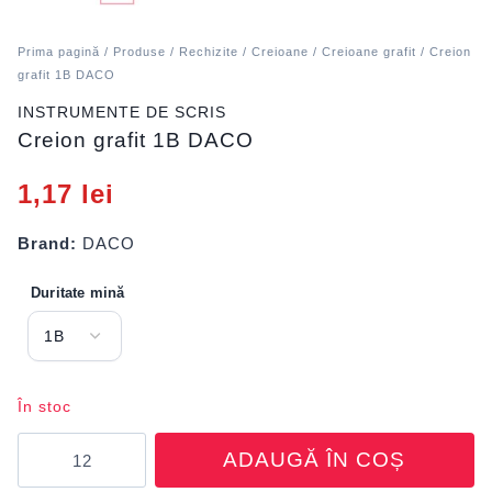
Prima pagină
/
Produse
/
Rechizite
/
Creioane
/
Creioane grafit
/ Creion
grafit 1B DACO
INSTRUMENTE DE SCRIS
Creion grafit 1B DACO
1,17
lei
Brand:
DACO
Duritate mină
În stoc
Cantitate
ADAUGĂ ÎN COȘ
Creion
grafit