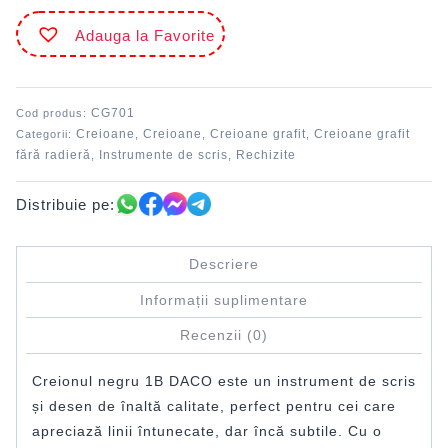
1B
Adauga la Favorite
DACO
CG701
Cod produs:
Creioane
Creioane
Creioane grafit
Creioane grafit
Categorii:
,
,
,
fără radieră
Instrumente de scris
Rechizite
,
,
Distribuie pe:
Descriere
Informații suplimentare
Recenzii (0)
Creionul negru 1B DACO este un instrument de scris
și desen de înaltă calitate, perfect pentru cei care
apreciază linii întunecate, dar încă subtile. Cu o