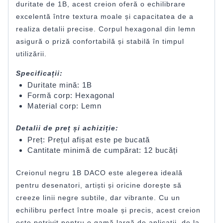
duritate de 1B, acest creion oferă o echilibrare
excelentă între textura moale și capacitatea de a
realiza detalii precise. Corpul hexagonal din lemn
asigură o priză confortabilă și stabilă în timpul
utilizării.
Specificații:
Duritate mină: 1B
Formă corp: Hexagonal
Material corp: Lemn
Detalii de preț și achiziție:
Preț: Prețul afișat este pe bucată
Cantitate minimă de cumpărat: 12 bucăți
Creionul negru 1B DACO este alegerea ideală
pentru desenatori, artiști și oricine dorește să
creeze linii negre subtile, dar vibrante. Cu un
echilibru perfect între moale și precis, acest creion
este potrivit pentru o gamă largă de aplicații, de la