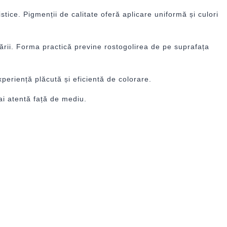
istice. Pigmenții de calitate oferă aplicare uniformă și culori
ării. Forma practică previne rostogolirea de pe suprafața
experiență plăcută și eficientă de colorare.
ai atentă față de mediu.