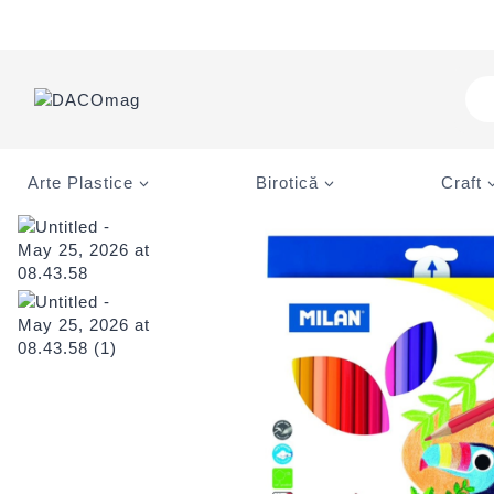
Skip
to
content
Pro
sea
Arte Plastice
Birotică
Craft