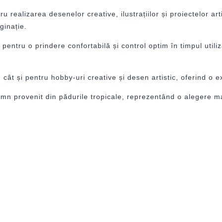
u realizarea desenelor creative, ilustrațiilor și proiectelor art
ginație.
ntru o prindere confortabilă și control optim în timpul utiliz
.
e, cât și pentru hobby-uri creative și desen artistic, oferind o 
emn provenit din pădurile tropicale, reprezentând o alegere m