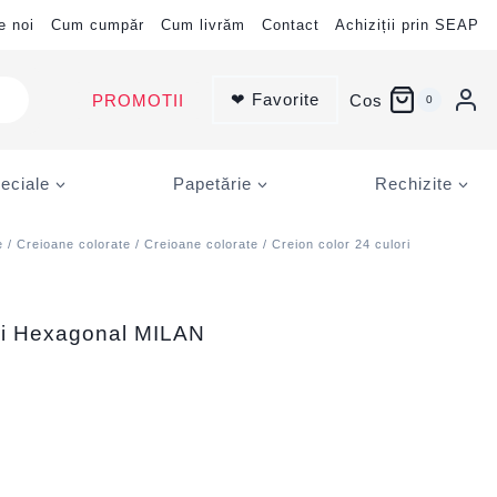
e noi
Cum cumpăr
Cum livrăm
Contact
Achiziții prin SEAP
❤ Favorite
PROMOTII
Cos
0
eciale
Papetărie
Rechizite
e
/
Creioane colorate
/
Creioane colorate
/ Creion color 24 culori
ori Hexagonal MILAN