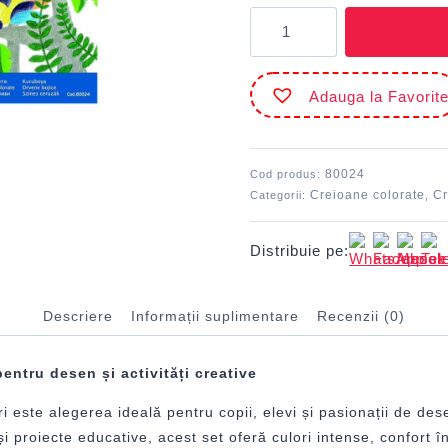
Cantitate
Creion
color
24
Adauga la Favorit
culori
Hexagonal
MILAN
80024
Cod produs:
Creioane colorate
Cr
Categorii:
,
Distribuie pe:
Descriere
Informații suplimentare
Recenzii (0)
ntru desen și activități creative
ste alegerea ideală pentru copii, elevi și pasionații de desen
și proiecte educative, acest set oferă culori intense, confort în