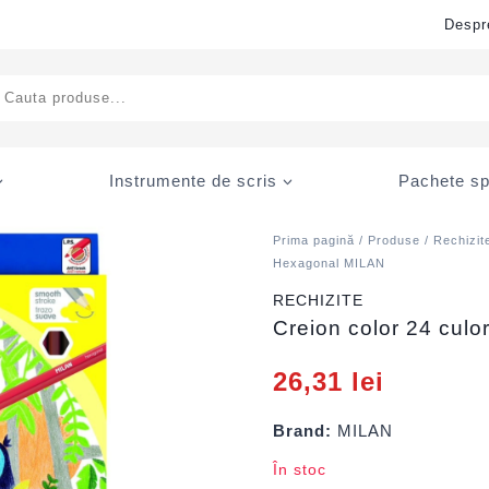
Despr
ducts
rch
Instrumente de scris
Pachete sp
Prima pagină
/
Produse
/
Rechizit
Hexagonal MILAN
RECHIZITE
Creion color 24 cul
26,31
lei
Brand:
MILAN
În stoc