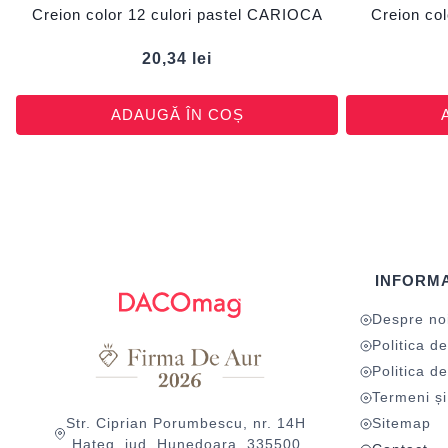
Creion color 12 culori pastel CARIOCA
Creion co
20,34
lei
ADAUGĂ ÎN COȘ
INFORMA
Despre no
Politica de
Politica de
Termeni și 
Str. Ciprian Porumbescu, nr. 14H
Sitemap
Hațeg, jud. Hunedoara, 335500