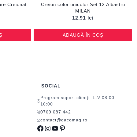
ore Creionat
Creion color unicolor Set 12 Albastru
MILAN
12,91
lei
Ș
ADAUGĂ ÎN COȘ
SOCIAL
Program suport clienți: L-V 08:00 –
16:00
0769 087 442
contact@dacomag.ro
Facebook
Instagram
YouTube
Pinterest