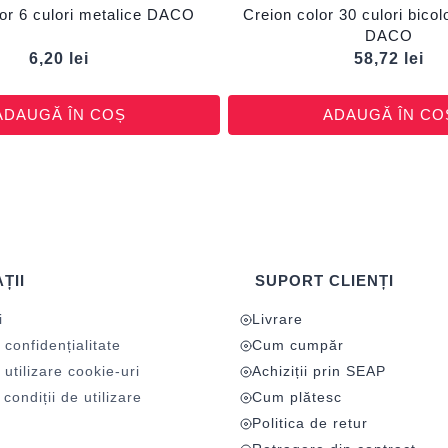
lor 6 culori metalice DACO
Creion color 30 culori bicol
DACO
6,20
lei
58,72
lei
ADAUGĂ ÎN COȘ
ADAUGĂ ÎN CO
ȚII
SUPORT CLIENȚI
i
Livrare
 confidențialitate
Cum cumpăr
 utilizare cookie-uri
Achiziții prin SEAP
condiții de utilizare
Cum plătesc
Politica de retur