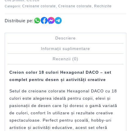
CC318
Cod produs:
Creioane colorate
Creioane colorate
Rechizite
Categorii:
,
,
Distribuie pe:
Descriere
Informații suplimentare
Recenzii (0)
Creion color 18 culori Hexagonal DACO – set
complet pentru desen și activități creative
Setul de creioane colorate Hexagonal DACO cu 18
culori este alegerea ideală pentru copii, elevi și
pasionații de desen care își doresc o gamă variată
de culori, confort în utilizare și rezultate creative
spectaculoase. Perfect pentru școală, hobby-uri
artistice și activități educative, acest set oferă