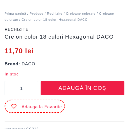
Prima pagină
/
Produse
/
Rechizite
/
Creioane colorate
/
Creioane
colorate
/ Creion color 18 culori Hexagonal DACO
RECHIZITE
Creion color 18 culori Hexagonal DACO
11,70
lei
Brand:
DACO
În stoc
Cantitate
ADAUGĂ ÎN COȘ
Creion
color
18
Adauga la Favorite
culori
Hexagonal
DACO